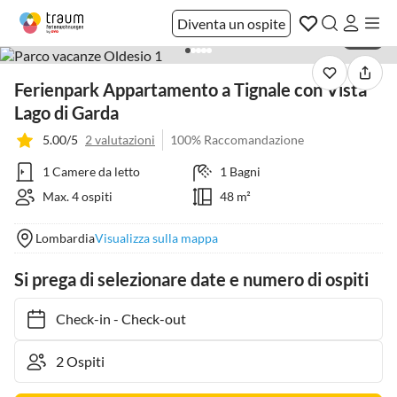
Diventa un ospite
1 / 12
Ferienpark Appartamento a Tignale con Vista
Lago di Garda
5.00/5
2 valutazioni
100% Raccomandazione
1 Camere da letto
1 Bagni
Max. 4 ospiti
48 m²
Lombardia
Visualizza sulla mappa
Si prega di selezionare date e numero di ospiti
Check-in
-
Check-out