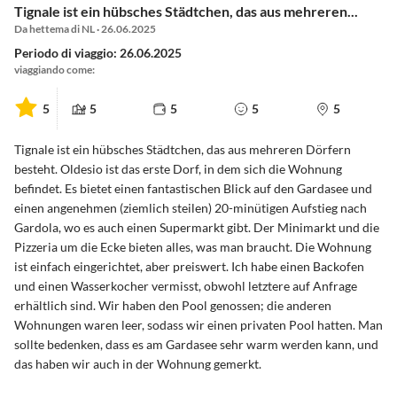
Tignale ist ein hübsches Städtchen, das aus mehreren...
Da hettema di NL · 26.06.2025
Periodo di viaggio: 26.06.2025
viaggiando come:
5
5
5
5
5
Tignale ist ein hübsches Städtchen, das aus mehreren Dörfern
besteht. Oldesio ist das erste Dorf, in dem sich die Wohnung
befindet. Es bietet einen fantastischen Blick auf den Gardasee und
einen angenehmen (ziemlich steilen) 20-minütigen Aufstieg nach
Gardola, wo es auch einen Supermarkt gibt. Der Minimarkt und die
Pizzeria um die Ecke bieten alles, was man braucht. Die Wohnung
ist einfach eingerichtet, aber preiswert. Ich habe einen Backofen
und einen Wasserkocher vermisst, obwohl letztere auf Anfrage
erhältlich sind. Wir haben den Pool genossen; die anderen
Wohnungen waren leer, sodass wir einen privaten Pool hatten. Man
sollte bedenken, dass es am Gardasee sehr warm werden kann, und
das haben wir auch in der Wohnung gemerkt.