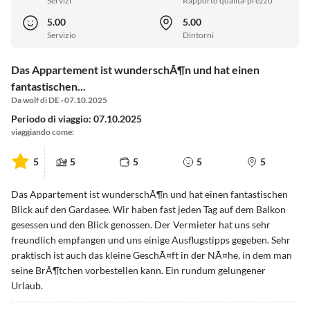
Servizi
Rapporto qualità-prezzo
5.00
5.00
Servizio
Dintorni
Das Appartement ist wunderschÃ¶n und hat einen
fantastischen...
Da wolf di DE · 07.10.2025
Periodo di viaggio: 07.10.2025
viaggiando come:
5
5
5
5
5
Das Appartement ist wunderschÃ¶n und hat einen fantastischen
Blick auf den Gardasee. Wir haben fast jeden Tag auf dem Balkon
gesessen und den Blick genossen. Der Vermieter hat uns sehr
freundlich empfangen und uns einige Ausflugstipps gegeben. Sehr
praktisch ist auch das kleine GeschÃ¤ft in der NÃ¤he, in dem man
seine BrÃ¶tchen vorbestellen kann. Ein rundum gelungener
Urlaub.