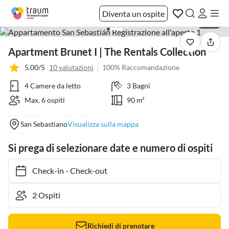
Diventa un ospite
1 / 21
Apartment Brunet I | The Rentals Collection
5.00/5
10 valutazioni
100% Raccomandazione
4 Camere da letto
3 Bagni
Max. 6 ospiti
90 m²
San Sebastiano
Visualizza sulla mappa
Si prega di selezionare date e numero di ospiti
Check-in
-
Check-out
Richiedi di prenotare