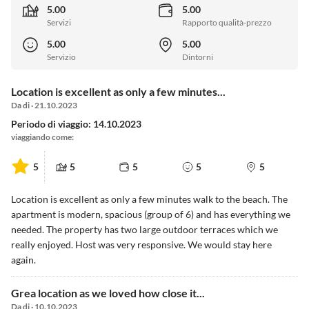
5.00
5.00
Servizi
Rapporto qualità-prezzo
5.00
5.00
Servizio
Dintorni
Location is excellent as only a few minutes...
Da di · 21.10.2023
Periodo di viaggio: 14.10.2023
viaggiando come:
5
5
5
5
5
Location is excellent as only a few minutes walk to the beach. The
apartment is modern, spacious (group of 6) and has everything we
needed. The property has two large outdoor terraces which we
really enjoyed. Host was very responsive. We would stay here
again.
Grea location as we loved how close it...
Da di · 10.10.2023