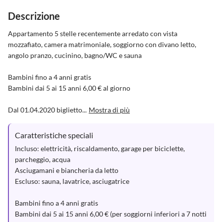
Descrizione
Appartamento 5 stelle recentemente arredato con vista 
mozzafiato, camera matrimoniale, soggiorno con divano letto, 
angolo pranzo, cucinino, bagno/WC e sauna

Bambini fino a 4 anni gratis

Bambini dai 5 ai 15 anni 6,00 € al giorno

Dal 01.04.2020 biglietto...
Mostra di più
Caratteristiche speciali
Incluso: elettricità, riscaldamento, garage per biciclette, 
parcheggio, acqua

Asciugamani e biancheria da letto

Escluso: sauna, lavatrice, asciugatrice

Bambini fino a 4 anni gratis

Bambini dai 5 ai 15 anni 6,00 € (per soggiorni inferiori a 7 notti 