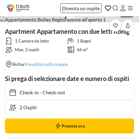
Diventa un ospite
1 / 26
Apartment Appartamento con due letti König
1 Camere da letto
1 Bagni
Max. 2 ospiti
66 m²
Bullay
Visualizza sulla mappa
Si prega di selezionare date e numero di ospiti
Check-in
-
Check-out
Prenota ora