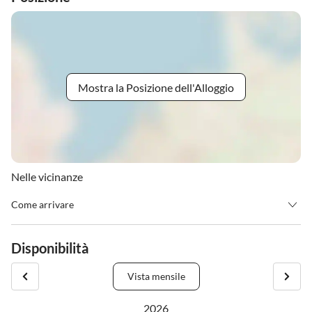
Mostra la Posizione dell'Alloggio
Nelle vicinanze
Come arrivare
Arrivo dalle 15:00 e partenza entro le 10:00 o altri orari previo
accordo
Disponibilità
Indicazioni stradali: Provenendo dal ponte autostradale di Bullay,
vai dritto all'incrocio verso Bergstraße, terza strada a destra - Am
Vista mensile
Königsberg - ultima casa sul lato sinistro.
2026