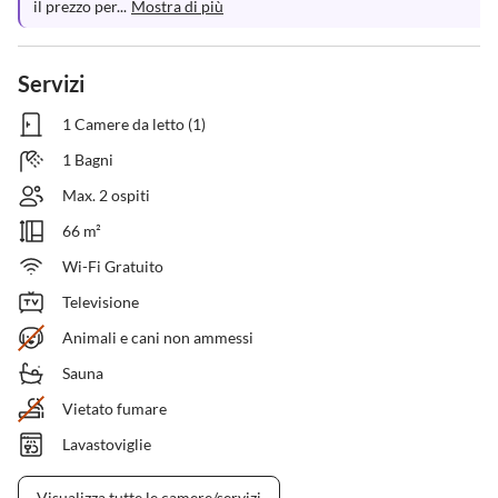
il prezzo per...
Mostra di più
Servizi
1 Camere da letto (1)
1 Bagni
Max. 2 ospiti
66 m²
Wi-Fi Gratuito
Televisione
Animali e cani non ammessi
Sauna
Vietato fumare
Lavastoviglie
Visualizza tutte le camere/servizi