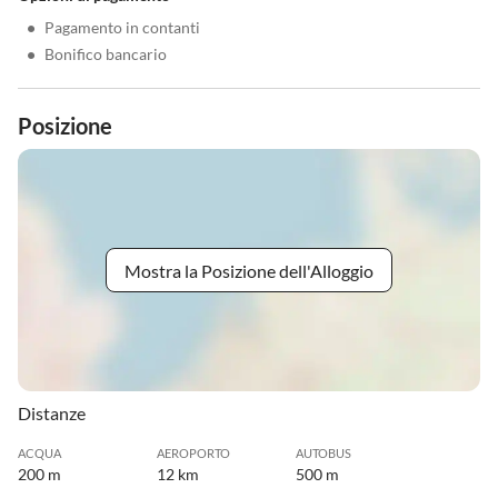
•
Pagamento in contanti
•
Bonifico bancario
Posizione
Mostra la Posizione dell'Alloggio
Distanze
ACQUA
AEROPORTO
AUTOBUS
200 m
12 km
500 m