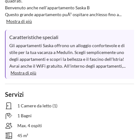
quadrati.

Benvenuto anche nell'appartamento Saska B

Questo grande appartamento puÃ² ospitare anch'esso fino a...
Mostra di più
Caratteristiche speciali
Gli appartamenti Saska offrono un alloggio confortevole e di 
stile per la tua vacanza a Medulin. Scegli semplicemente uno 
degli appartamenti e scopri la bellezza e il fascino dell'Istria!

Avrai anche il WiFi gratuito. All'interno degli appartamenti,...
Mostra di più
Servizi
1 Camere da letto (1)
1 Bagni
Max. 4 ospiti
45 m²