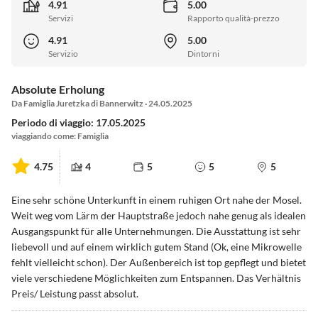
4.91
5.00
Servizi
Rapporto qualità-prezzo
4.91
5.00
Servizio
Dintorni
Absolute Erholung
Da Famiglia Juretzka di Bannerwitz · 24.05.2025
Periodo di viaggio: 17.05.2025
viaggiando come: Famiglia
4.75
4
5
5
5
Eine sehr schöne Unterkunft in einem ruhigen Ort nahe der Mosel.
Weit weg vom Lärm der Hauptstraße jedoch nahe genug als idealen
Ausgangspunkt für alle Unternehmungen. Die Ausstattung ist sehr
liebevoll und auf einem wirklich gutem Stand (Ok, eine Mikrowelle
fehlt vielleicht schon). Der Außenbereich ist top gepflegt und bietet
viele verschiedene Möglichkeiten zum Entspannen. Das Verhältnis
Preis/ Leistung passt absolut.