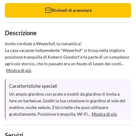
Richiedi di prenotare
Descrizione
Invito cordiale a Weyerhof, la romantica!

La casa vacanze indipendente "Weyerhof" si trova nella migliore 
posizione tranquilla di Kobern-Gondorf e fa parte di un complesso 
agricolo storico, che in passato era un feudo di Leyen dei conti...
Mostra di più
Caratteristiche speciali
Un ampio giardino con prato e mobili da giardino ti invita a 
fare un barbecue. Goditi la tua colazione in giardino al sole del 
mattino, molte sedute, 2 biciclette che puoi utilizzare 
gratuitamente. Posizione tranquilla, Wi-Fi...
Mostra di più
Servizi