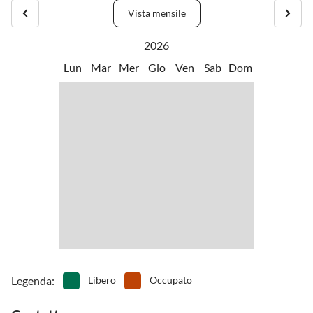
visita alla vicina città di Coblenza (a circa 25 km di distanza), dove il
•
Mini golf
•
Moto da cross
Vista mensile
Reno e la Mosella si incontrano all'Angolo Tedesco.
•
Musei
•
Navigazione
La Strada del Vino della Mosella con il suo romantico paesaggio ti
•
Nuotare
•
Osservare gli uccelli
2026
invita a soffermarti.
•
Passeggiata
•
Pattinare
Lun
Mar
Mer
Gio
Ven
Sab
Dom
Le tappe 22 (Kobern - Löf) e 23 da Kobern a Winningen del Sentiero
•
Pesca
•
Piscina all'aperto
della Mosella sono facilmente raggiungibili a piedi.
•
Sci d'acqua
•
Sci d'acqua
•
Scivolare
•
Sport acquatici
•
Terreno di gioco
•
Vai in pedalò
•
Zoo
Legenda
:
Libero
Occupato