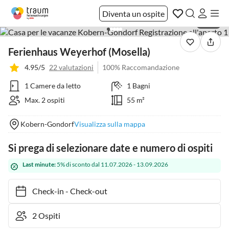
Diventa un ospite
1 / 33
Ferienhaus Weyerhof (Mosella)
4.95/5
22 valutazioni
100% Raccomandazione
1 Camere da letto
1 Bagni
Max. 2 ospiti
55 m²
Kobern-Gondorf
Visualizza sulla mappa
Si prega di selezionare date e numero di ospiti
Last minute:
5% di sconto dal 11.07.2026 - 13.09.2026
Check-in
-
Check-out