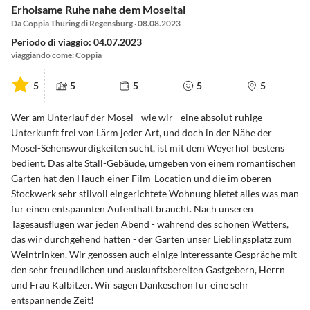
Erholsame Ruhe nahe dem Moseltal
Da Coppia Thüring di Regensburg · 08.08.2023
Periodo di viaggio: 04.07.2023
viaggiando come: Coppia
5
5
5
5
5
Wer am Unterlauf der Mosel - wie wir - eine absolut ruhige
Unterkunft frei von Lärm jeder Art, und doch in der Nähe der
Mosel-Sehenswürdigkeiten sucht, ist mit dem Weyerhof bestens
bedient. Das alte Stall-Gebäude, umgeben von einem romantischen
Garten hat den Hauch einer Film-Location und die im oberen
Stockwerk sehr stilvoll eingerichtete Wohnung bietet alles was man
für einen entspannten Aufenthalt braucht. Nach unseren
Tagesausflügen war jeden Abend - während des schönen Wetters,
das wir durchgehend hatten - der Garten unser Lieblingsplatz zum
Weintrinken. Wir genossen auch einige interessante Gespräche mit
den sehr freundlichen und auskunftsbereiten Gastgebern, Herrn
und Frau Kalbitzer. Wir sagen Dankeschön für eine sehr
entspannende Zeit!