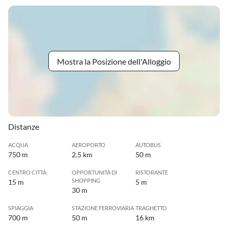
Mostra la Posizione dell'Alloggio
Distanze
ACQUA
AEROPORTO
AUTOBUS
750 m
2.5 km
50 m
CENTRO CITTÀ
OPPORTUNITÀ DI
RISTORANTE
SHOPPING
15 m
5 m
30 m
SPIAGGIA
STAZIONE FERROVIARIA
TRAGHETTO
700 m
50 m
16 km