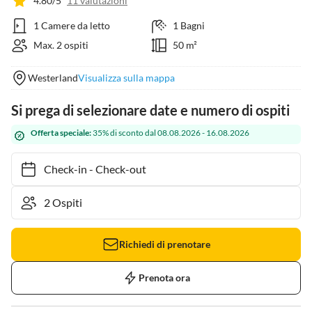
4.80/5
11 valutazioni
1 Camere da letto
1 Bagni
Max. 2 ospiti
50 m²
Westerland
Visualizza sulla mappa
Si prega di selezionare date e numero di ospiti
Offerta speciale:
35% di sconto dal 08.08.2026 - 16.08.2026
Check-in
-
Check-out
Richiedi di prenotare
Prenota ora