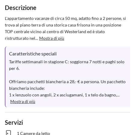
Descrizione
L'appartamento vacanze di circa 50 mq, adatto fino a 2 persone, si 
trova al piano terra di una storica casa frisona in una posizione 
TOP centrale vicino al centro di Westerland ed è stato 
ristrutturato nel...
Mostra di più
Caratteristiche speciali
Tariffe settimanali in stagione C: soggiorna 7 notti e paghi solo 
per 6.

Offriamo pacchetti biancheria a 28,- € a persona. Un pacchetto 
biancheria include:

1 x lenzuolo con angoli, 2 x asciugamani, 1 x telo da bagno,...
Mostra di più
Servizi
1 Camere da letto