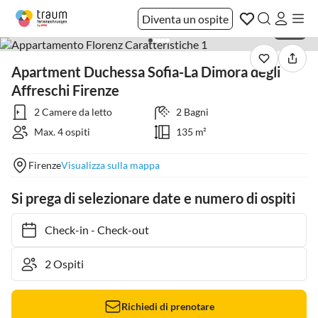
Diventa un ospite
1 / 24
Apartment Duchessa Sofia-La Dimora degli
Affreschi Firenze
2 Camere da letto
2 Bagni
Max. 4 ospiti
135 m²
Firenze
Visualizza sulla mappa
Si prega di selezionare date e numero di ospiti
Check-in
-
Check-out
Richiedi di prenotare