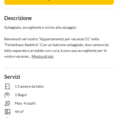
Descrizione
Soleggiato, accogliente e vicino alla spiaggia!

Benvenuti nel nostro “Appartamento per vacanze 51” nella 
“Ferienhaus Seeblick”. Con un balcone soleggiato, due camere da 
letto separate e arredate con cura, è una casa accogliente per le 
vostre vacanze...
Mostra di più
Servizi
1 Camere da letto
1 Bagni
Max. 4 ospiti
44 m²