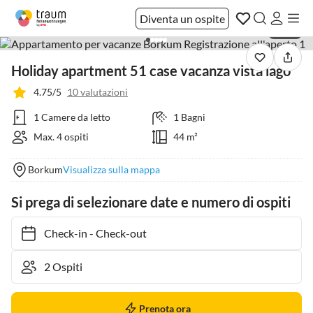
Diventa un ospite
1 / 34
Holiday apartment 51 case vacanza vista lago
4.75/5
10 valutazioni
1 Camere da letto
1 Bagni
Max. 4 ospiti
44 m²
Borkum
Visualizza sulla mappa
Si prega di selezionare date e numero di ospiti
Check-in
-
Check-out
Prenota ora