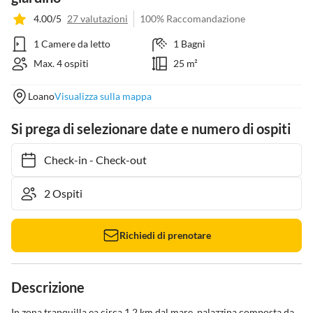
4.00/5
27 valutazioni
100% Raccomandazione
1 Camere da letto
1 Bagni
Max. 4 ospiti
25 m²
Loano
Visualizza sulla mappa
Si prega di selezionare date e numero di ospiti
Check-in
-
Check-out
Richiedi di prenotare
Descrizione
In zona tranquilla ea circa 1,2 km dal mare, palazzina composta da 