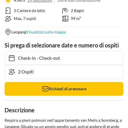
4.98/5
29 valutazioni
100% Raccomandazione
3 Camere da letto
2 Bagni
Max. 7 ospiti
99 m²
Leogang
Visualizza sulla mappa
Si prega di selezionare date e numero di ospiti
Check-in
-
Check-out
Richiedi di prenotare
Descrizione
Respira a pieni polmoni nell'appartamento van Melis a Sonnberg, a 
Leogang. Situato su un ampio pendio sud, potrai godere di grande 