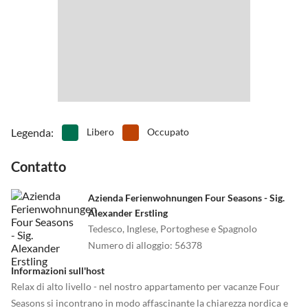
•
Sci d'acqua
•
Sport acquatici
•
Teatro
•
Tennis
•
Terreno di gioco
•
Tuffo
•
Vai in pedalò
•
Vita notturna
•
Windsurf
Legenda
:
Libero
Occupato
Contatto
Azienda Ferienwohnungen Four Seasons - Sig.
Alexander Erstling
Tedesco, Inglese, Portoghese e Spagnolo
Numero di alloggio
:
56378
Informazioni sull'host
Relax di alto livello - nel nostro appartamento per vacanze Four
Seasons si incontrano in modo affascinante la chiarezza nordica e