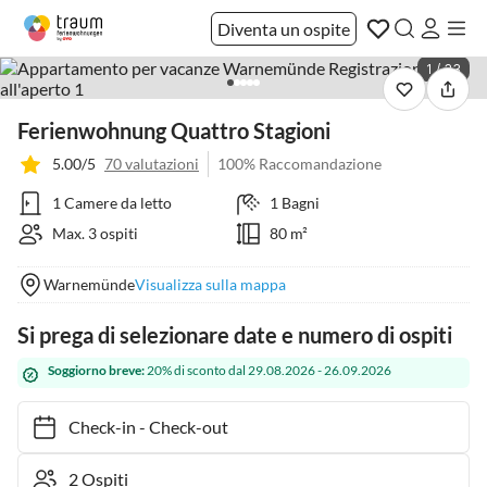
Diventa un ospite
1 / 33
Ferienwohnung Quattro Stagioni
5.00/5
70 valutazioni
100% Raccomandazione
1 Camere da letto
1 Bagni
Max. 3 ospiti
80 m²
Warnemünde
Visualizza sulla mappa
Si prega di selezionare date e numero di ospiti
Soggiorno breve:
20% di sconto dal 29.08.2026 - 26.09.2026
Check-in
-
Check-out