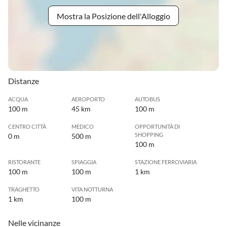
Mostra la Posizione dell'Alloggio
Distanze
ACQUA
AEROPORTO
AUTOBUS
100 m
45 km
100 m
CENTRO CITTÀ
MEDICO
OPPORTUNITÀ DI
SHOPPING
0 m
500 m
100 m
RISTORANTE
SPIAGGIA
STAZIONE FERROVIARIA
100 m
100 m
1 km
TRAGHETTO
VITA NOTTURNA
1 km
100 m
Nelle vicinanze