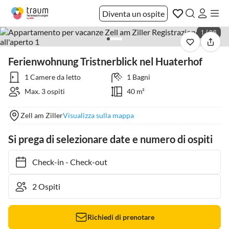
Diventa un ospite
1 / 26
Ferienwohnung Tristnerblick nel Huaterhof
1 Camere da letto
1 Bagni
Max. 3 ospiti
40 m²
Zell am Ziller
Visualizza sulla mappa
Si prega di selezionare date e numero di ospiti
Check-in
-
Check-out
Richiedi di prenotare