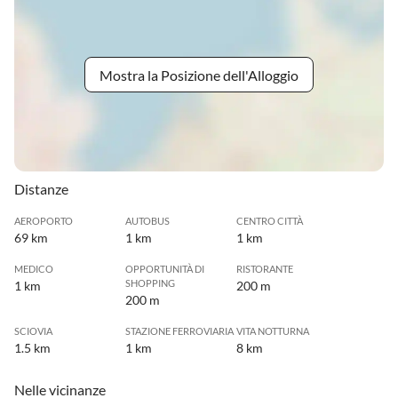
Mostra la Posizione dell'Alloggio
Distanze
AEROPORTO
AUTOBUS
CENTRO CITTÀ
69 km
1 km
1 km
MEDICO
OPPORTUNITÀ DI
RISTORANTE
SHOPPING
1 km
200 m
200 m
SCIOVIA
STAZIONE FERROVIARIA
VITA NOTTURNA
1.5 km
1 km
8 km
Nelle vicinanze