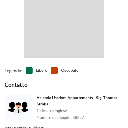
•
Piscina interna
•
Sci d'acqua
•
Tennis
•
Terreno di gioco
•
Vai in pedalò
•
Vita notturna
•
Zoo
Legenda
:
Libero
Occupato
Contatto
Azienda Usedom Appartements - Sig. Thomas
Straka
Tedesco e Inglese
Numero di alloggio
:
58257
Informazioni sull'host