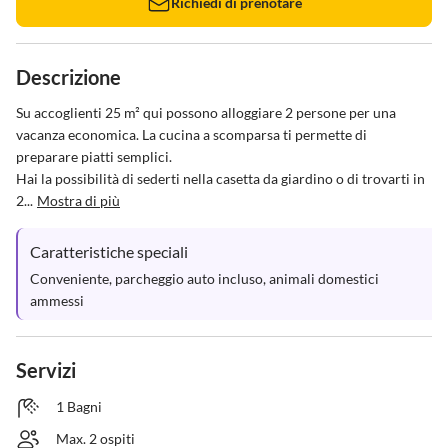
Richiedi di prenotare
Descrizione
Su accoglienti 25 m² qui possono alloggiare 2 persone per una 
vacanza economica. La cucina a scomparsa ti permette di 
preparare piatti semplici.

Hai la possibilità di sederti nella casetta da giardino o di trovarti in 
2...
Mostra di più
Caratteristiche speciali
Conveniente, parcheggio auto incluso, animali domestici 
ammessi
Servizi
1 Bagni
Max. 2 ospiti