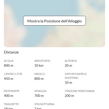
Mostra la Posizione dell'Alloggio
Distanze
ACQUA
AEROPORTO
AUTOBUS
800 m
10 km
20 m
CENTRO CITTÀ
MEDICO
OPPORTUNITÀ DI
SHOPPING
450 m
800 m
10 m
RISTORANTE
SPIAGGIA
STAZIONE FERROVIARIA
400 m
700 m
200 m
TRAGHETTO
VITA NOTTURNA
18 km
2 km