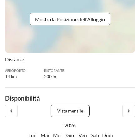
Mostra la Posizione dell'Alloggio
Distanze
AEROPORTO
RISTORANTE
14 km
200 m
Disponibilità
Vista mensile
2026
Lun
Mar
Mer
Gio
Ven
Sab
Dom