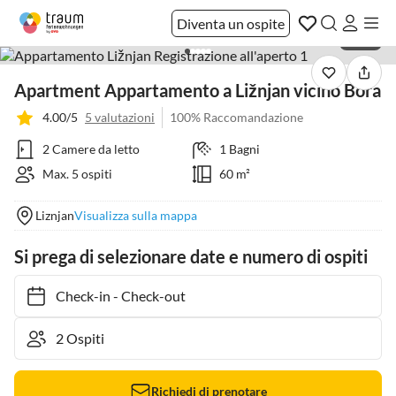
Diventa un ospite
1 / 40
Apartment Appartamento a Ližnjan vicino Bora
4.00/5
5 valutazioni
100% Raccomandazione
2 Camere da letto
1 Bagni
Max. 5 ospiti
60 m²
Liznjan
Visualizza sulla mappa
Si prega di selezionare date e numero di ospiti
Check-in
-
Check-out
Richiedi di prenotare