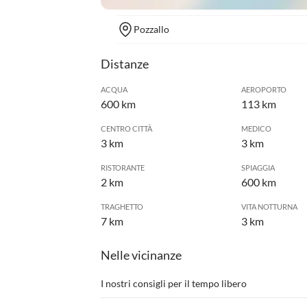
Pozzallo
Distanze
ACQUA
AEROPORTO
600 km
113 km
CENTRO CITTÀ
MEDICO
3 km
3 km
RISTORANTE
SPIAGGIA
2 km
600 km
TRAGHETTO
VITA NOTTURNA
7 km
3 km
Nelle vicinanze
I nostri consigli per il tempo libero
•
Acquisti all'outlet
•
Andar