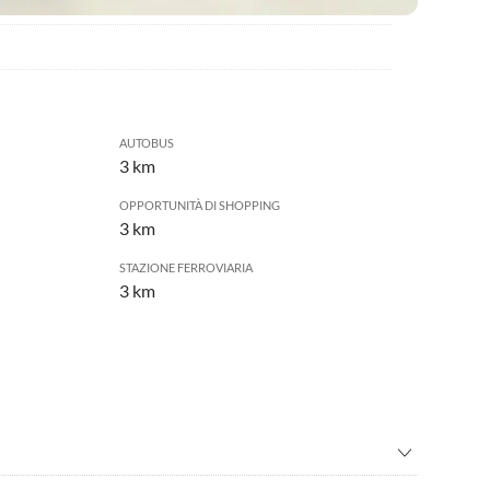
AUTOBUS
3 km
OPPORTUNITÀ DI SHOPPING
3 km
STAZIONE FERROVIARIA
3 km
e in mountain bike
•
Arrampicata