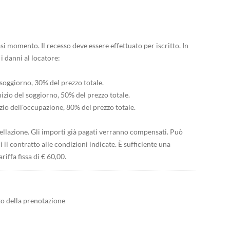
asi momento. Il recesso deve essere effettuato per iscritto. In
 i danni al locatore:
l soggiorno, 30% del prezzo totale.
inizio del soggiorno, 50% del prezzo totale.
nizio dell'occupazione, 80% del prezzo totale.
cellazione. Gli importi già pagati verranno compensati. Può
 il contratto alle condizioni indicate. È sufficiente una
riffa fissa di € 60,00.
to della prenotazione