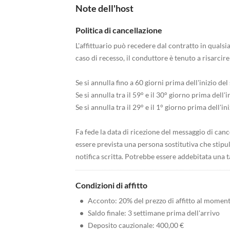
Note dell'host
Politica di cancellazione
L'affittuario può recedere dal contratto in qualsi
caso di recesso, il conduttore è tenuto a risarcire
Se si annulla fino a 60 giorni prima dell'inizio de
Se si annulla tra il 59° e il 30° giorno prima dell'
Se si annulla tra il 29° e il 1° giorno prima dell'i
Fa fede la data di ricezione del messaggio di can
essere prevista una persona sostitutiva che stipuli
notifica scritta. Potrebbe essere addebitata una ta
Condizioni di affitto
•
Acconto: 20% del prezzo di affitto al momen
•
Saldo finale: 3 settimane prima dell'arrivo
•
Deposito cauzionale: 400,00 €