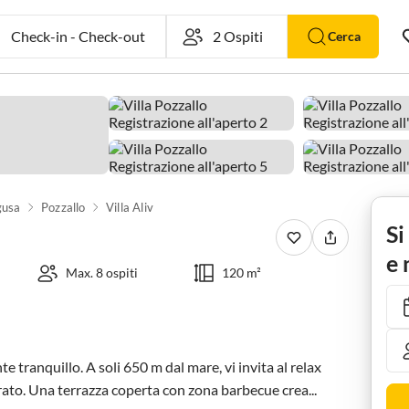
Check-in
-
Check-out
Cerca
gusa
Pozzallo
Villa Aliv
Si
e 
Max. 8 ospiti
120 m²
te tranquillo. A soli 650 m dal mare, vi invita al relax 
rato. Una terrazza coperta con zona barbecue crea...