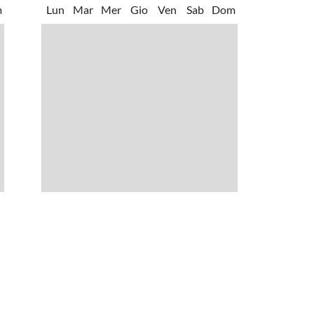
 divertimenti
•
Passeggiata
m
Lun
Mar
Mer
Gio
Ven
Sab
Dom
na avventurosa
•
Pista per slittini estiva
acqua
•
Sci d'acqua
acquatici
•
Teatro
o di gioco
•
Tuffo
•
Zoo