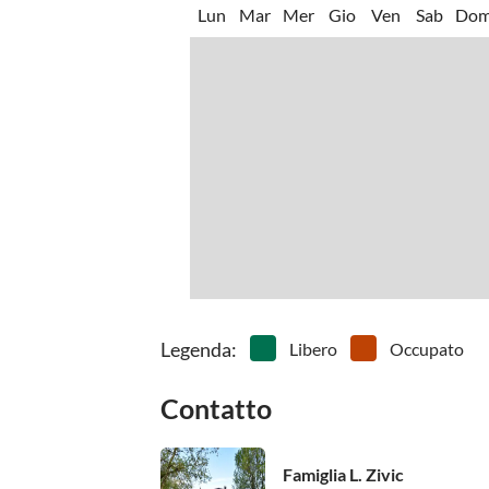
•
Pallavolo
•
Parco
Lun
Mar
Mer
Gio
Ven
Sab
Do
•
Pesca
•
Pisci
•
Scalata
•
Sci d'
•
Snorkeling
•
Sport 
•
Tennis
•
Terren
•
Vai in pedalò
Legenda
:
Libero
Occupato
Contatto
Famiglia L. Zivic