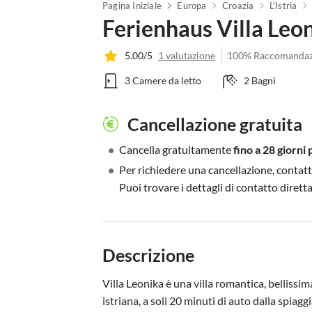
Pagina Iniziale
Europa
Croazia
L'Istria
Ferienhaus Villa Leo
5.00/5
1 valutazione
100% Raccomandaz
3 Camere da letto
2 Bagni
Cancellazione gratuita
•
Cancella gratuitamente
fino a 28 giorni 
•
Per richiedere una cancellazione, contatt
Puoi trovare i dettagli di contatto diret
Descrizione
Villa Leonika è una villa romantica, bellissi
istriana, a soli 20 minuti di auto dalla spiagg