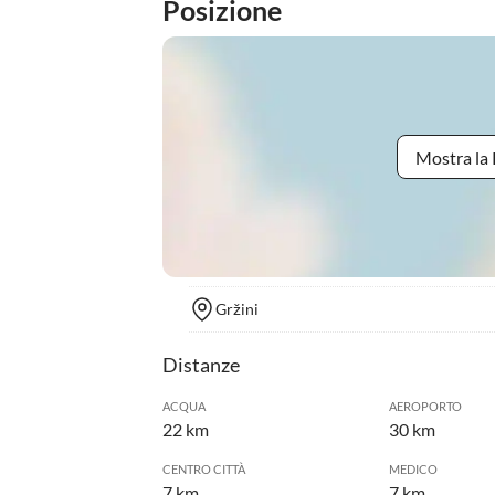
Posizione
Mostra la 
Gržini
Distanze
ACQUA
AEROPORTO
22 km
30 km
CENTRO CITTÀ
MEDICO
7 km
7 km