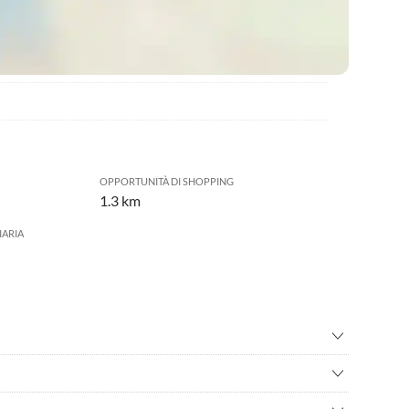
OPPORTUNITÀ DI SHOPPING
1.3 km
IARIA
nata nordica
•
Canottaggio
era nel porto
•
Cultura
hörn”. Nelle immediate vicinanze si trova, tra l'altro, il
n barca/giro in barca
•
Mini golf