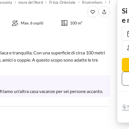
assonia
mare del Nord
Frisia Orientale
Krummhorn
Saluti
Fe
Si
e 
Max. 6 ospiti
100 m²
liaca e tranquilla. Con una superficie di circa 100 metri 
e, amici o coppie. A questo scopo sono adatte le tre 
offriamo un'altra casa vacanze per sei persone accanto.