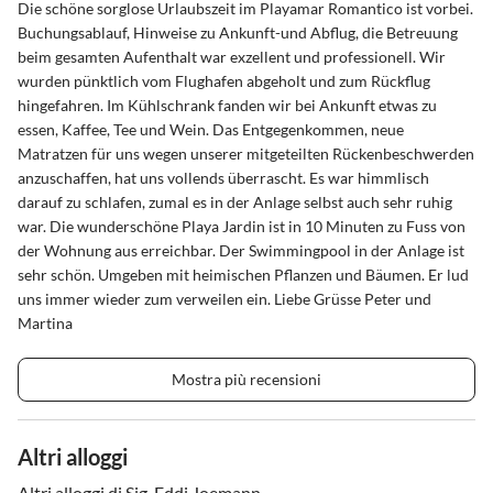
Die schöne sorglose Urlaubszeit im Playamar Romantico ist vorbei.
Buchungsablauf, Hinweise zu Ankunft-und Abflug, die Betreuung
beim gesamten Aufenthalt war exzellent und professionell. Wir
wurden pünktlich vom Flughafen abgeholt und zum Rückflug
hingefahren. Im Kühlschrank fanden wir bei Ankunft etwas zu
essen, Kaffee, Tee und Wein. Das Entgegenkommen, neue
Matratzen für uns wegen unserer mitgeteilten Rückenbeschwerden
anzuschaffen, hat uns vollends überrascht. Es war himmlisch
darauf zu schlafen, zumal es in der Anlage selbst auch sehr ruhig
war. Die wunderschöne Playa Jardin ist in 10 Minuten zu Fuss von
der Wohnung aus erreichbar. Der Swimmingpool in der Anlage ist
sehr schön. Umgeben mit heimischen Pflanzen und Bäumen. Er lud
uns immer wieder zum verweilen ein. Liebe Grüsse Peter und
Martina
Mostra più recensioni
Altri alloggi
Altri alloggi di Sig. Eddi Joemann