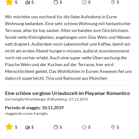
5
5
5
5
5
Wir möchten uns nochmal für die liebe Aufnahme in Eurer
Wohnung bedanken. Eine sehr schöne Wohnung mit fantastischer
Terrasse, alles tip top sauber. Alles vorhanden zum Glücklichsein.
Soviel nette Kleinigkeiten, angefangen vom Glas Wein und Wasser,
nett drapiert. Außerdem noch Lebensmittel und Kaffee, damit wir
nicht am ersten Abend hungern müssen, äußerst zuvorkommend,
noch nie vorher erlebt. Auch eine super nette Überraschung die
Flasche Wein und der Kuchen auf der Terrasse, hier wird
Menschlichkeit gelebt. Das Wohlfühlen in Eurem Anwesen fiel uns
dadurch superleicht. Tina und Raimund aus München
Eine schöne sorglose Urlaubszeit im Playamar Romantico
Da Famiglia Hirschberger di Blumberg · 27.12.2019
Periodo di viaggio: 10.11.2019
viaggiando come: Famiglia
5
5
5
5
5