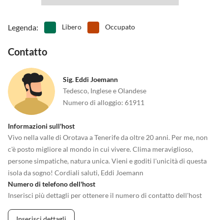
•
Tennis
•
Tiro con l'arco
•
Tuffo
•
Vita notturna
•
Windsurf
•
Zoo
Legenda
:
Libero
Occupato
Contatto
Sig. Eddi Joemann
Tedesco, Inglese e Olandese
Numero di alloggio
:
61911
Informazioni sull'host
Vivo nella valle di Orotava a Tenerife da oltre 20 anni. Per me, non
c'è posto migliore al mondo in cui vivere. Clima meraviglioso,
persone simpatiche, natura unica. Vieni e goditi l'unicità di questa
isola da sogno! Cordiali saluti, Eddi Joemann
Numero di telefono dell'host
Inserisci più dettagli per ottenere il numero di contatto dell'host
Inserisci dettagli