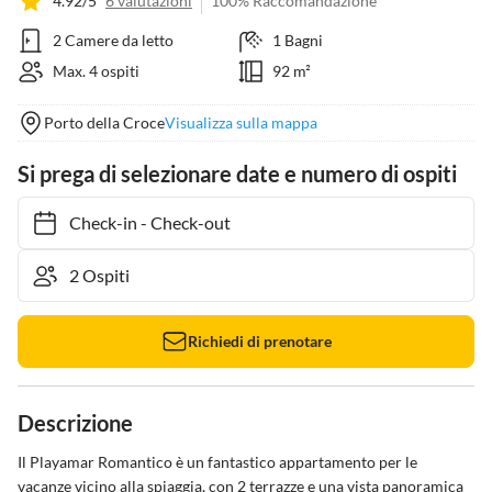
4.92/5
6 valutazioni
100% Raccomandazione
2 Camere da letto
1 Bagni
Max. 4 ospiti
92 m²
Porto della Croce
Visualizza sulla mappa
Si prega di selezionare date e numero di ospiti
Check-in
-
Check-out
Richiedi di prenotare
Descrizione
Il Playamar Romantico è un fantastico appartamento per le 
vacanze vicino alla spiaggia, con 2 terrazze e una vista panoramica 