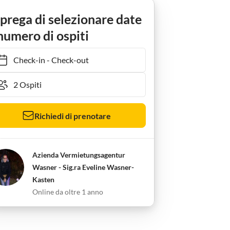
Ferienwohnung 22 - Appartamento con vista mare - balcone esposto a nord - Haus Seeblick
 prega di selezionare date
numero di ospiti
Check-in
-
Check-out
Richiedi di prenotare
Azienda Vermietungsagentur
Wasner - Sig.ra Eveline Wasner-
Kasten
Online da oltre 1 anno