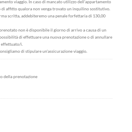
amento viaggio. In caso di mancato utilizzo dell'appartamento
 di affitto qualora non venga trovato un inquilino sostitutivo.
erma scritta, addebiteremo una penale forfettaria di 130,00
renotato non è disponibile il giorno di arrivo a causa di un
a possibilità di effettuare una nuova prenotazione o di annullare
effettuato/i.
 consigliamo di stipulare un'assicurazione viaggio.
to della prenotazione