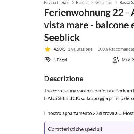
Pagina Iniziale
Europa
Germania
Bassa S
Ferienwohnung 22 -
vista mare - balcone 
Seeblick
4.50/5
1 valutazione
100% Raccomandaz
1 Bagni
Max. 2
Descrizione
Trascorrete una vacanza perfetta a Borkum i
HAUS SEEBLICK, sulla spiaggia principale, con
Il nostro appartamento 22 si trova al...
Mostr
Caratteristiche speciali