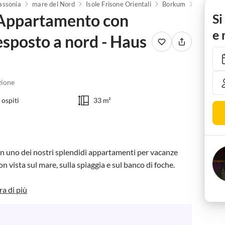
assonia
mare del Nord
Isole Frisone Orientali
Borkum
 Appartamento con
Si
e 
esposto a nord - Haus
ione
 ospiti
33 m²
n uno dei nostri splendidi appartamenti per vacanze 
 vista sul mare, sulla spiaggia e sul banco di foche.

a di più