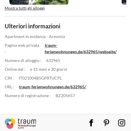
Mostra tutti gli alloggi
Ulteriori informazioni
Apartment In evidenza - Armonia
Pagina web privata
traum-
:
ferienwohnungen.de/632965/webseite/
Numero di alloggio :
632965
Online dal :
e 11 mesi e 30 giorni
CIN :
IT021004B5GP8TUCPL
URL :
traum-ferienwohnungen.de/632965/
Numero di registrazione :
BZ205657