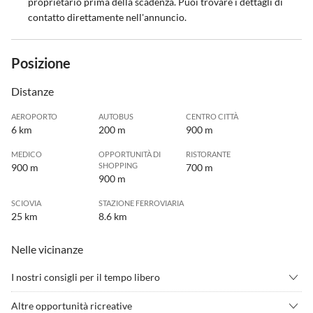
proprietario prima della scadenza. Puoi trovare i dettagli di
contatto direttamente nell'annuncio.
Posizione
Distanze
AEROPORTO
AUTOBUS
CENTRO CITTÀ
6 km
200 m
900 m
MEDICO
OPPORTUNITÀ DI
RISTORANTE
SHOPPING
900 m
700 m
900 m
SCIOVIA
STAZIONE FERROVIARIA
25 km
8.6 km
Nelle vicinanze
I nostri consigli per il tempo libero
•
Badminton
•
Bagni termali
Altre opportunità ricreative