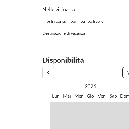
Nelle vicinanze
I nostri consigli per il tempo libero
•
Grigliare
Destinazione di vacanza
La casa dista 750 m da spiagge sabbiose e per nud
supermercato si trova a 1,4 km di distanza e nel r
notturni.
Disponibilità
Tra le destinazioni più popolari nelle vicinanze 
la piccola isola di Maman (4 km) e il centro storic
2026
Lun
Mar
Mer
Gio
Ven
Sab
Do