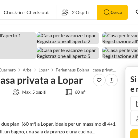
Check-in
-
Check-out
Cerca
 Quarnero
Arbe
Lopar
Ferienhaus Bojana - casa privata a Lopar
asa privata a Lopar
Si
e 
Max. 5 ospiti
60 m²
 due piani (60 m²) a Lopar, ideale per un massimo di 4+1 
 un bagno, una sala da pranzo e una cucina...