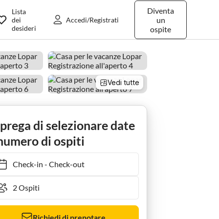
Diventa
Lista
un
dei
Accedi/Registrati
desideri
ospite
Vedi tutte
 prega di selezionare date
numero di ospiti
Check-in
-
Check-out
Richiedi di prenotare