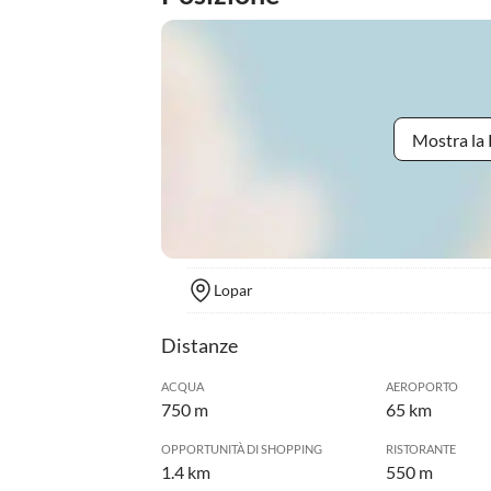
Mostra la 
Lopar
Distanze
ACQUA
AEROPORTO
750 m
65 km
OPPORTUNITÀ DI SHOPPING
RISTORANTE
1.4 km
550 m