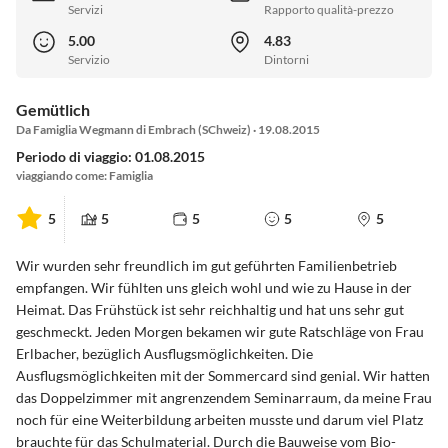
Servizi
Rapporto qualità-prezzo
5.00
4.83
Servizio
Dintorni
Gemütlich
Da Famiglia Wegmann di Embrach (SChweiz) · 19.08.2015
Periodo di viaggio: 01.08.2015
viaggiando come: Famiglia
5
5
5
5
5
Wir wurden sehr freundlich im gut geführten Familienbetrieb
empfangen. Wir fühlten uns gleich wohl und wie zu Hause in der
Heimat. Das Frühstück ist sehr reichhaltig und hat uns sehr gut
geschmeckt. Jeden Morgen bekamen wir gute Ratschläge von Frau
Erlbacher, bezüglich Ausflugsmöglichkeiten. Die
Ausflugsmöglichkeiten mit der Sommercard sind genial. Wir hatten
das Doppelzimmer mit angrenzendem Seminarraum, da meine Frau
noch für eine Weiterbildung arbeiten musste und darum viel Platz
brauchte für das Schulmaterial. Durch die Bauweise vom Bio-