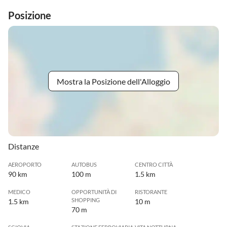
Posizione
Mostra la Posizione dell'Alloggio
Distanze
AEROPORTO
AUTOBUS
CENTRO CITTÀ
90 km
100 m
1.5 km
MEDICO
OPPORTUNITÀ DI
RISTORANTE
SHOPPING
1.5 km
10 m
70 m