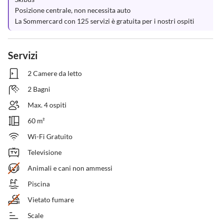
Posizione centrale, non necessita auto

La Sommercard con 125 servizi è gratuita per i nostri ospiti
Servizi
2 Camere da letto
2 Bagni
Max. 4 ospiti
60 m²
Wi-Fi Gratuito
Televisione
Animali e cani non ammessi
Piscina
Vietato fumare
Scale