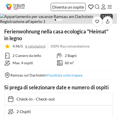
Diventa un ospite
1 / 44
Ferienwohnung nella casa ecologica "Heimat"
in legno
4.96/5
6 valutazioni
100% Raccomandazione
2 Camere da letto
2 Bagni
Max. 4 ospiti
60 m²
Ramsau sul Dachstein
Visualizza sulla mappa
Si prega di selezionare date e numero di ospiti
Check-in
-
Check-out