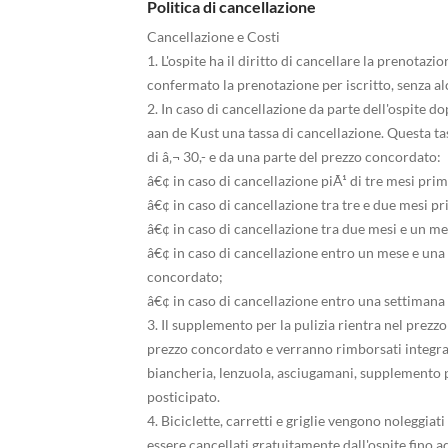
Politica di cancellazione
Cancellazione e Costi
1. L'ospite ha il diritto di cancellare la prenotaz
confermato la prenotazione per iscritto, senza al
2. In caso di cancellazione da parte dell'ospite d
aan de Kust una tassa di cancellazione. Questa t
di â‚¬ 30,- e da una parte del prezzo concordato:
â€¢ in caso di cancellazione piÃ¹ di tre mesi prim
â€¢ in caso di cancellazione tra tre e due mesi pr
â€¢ in caso di cancellazione tra due mesi e un me
â€¢ in caso di cancellazione entro un mese e una 
concordato;
â€¢ in caso di cancellazione entro una settimana 
3. Il supplemento per la pulizia rientra nel prez
prezzo concordato e verranno rimborsati integral
biancheria, lenzuola, asciugamani, supplemento p
posticipato.
4. Biciclette, carretti e griglie vengono noleggia
essere cancellati gratuitamente dall'ospite fino a