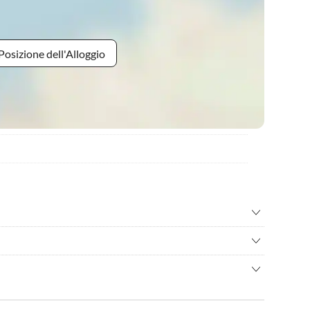
Posizione dell'Alloggio
inton
•
Beach volley
o
•
Camminata nordica
nto Ã¨ la sua posizione unica. Vivere direttamente sulla
urf
•
Golf
nell'appartamento Callantsduyne. Basta scendere le scale e i
io biciclette
•
Nuotare
con la conferma della prenotazione.
e, il rumore delle onde e la splendida vista sul Mare del Nord
ggiata
•
Pesca