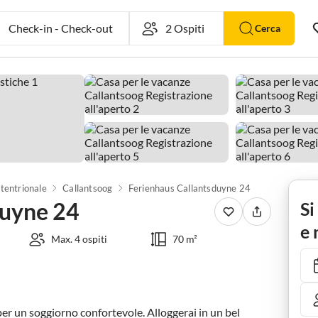
Check-in
-
Check-out
Cerca
tentrionale
Callantsoog
Ferienhaus Callantsduyne 24
duyne 24
Si
e 
Max. 4 ospiti
70 m²
per un soggiorno confortevole. Alloggerai in un bel 