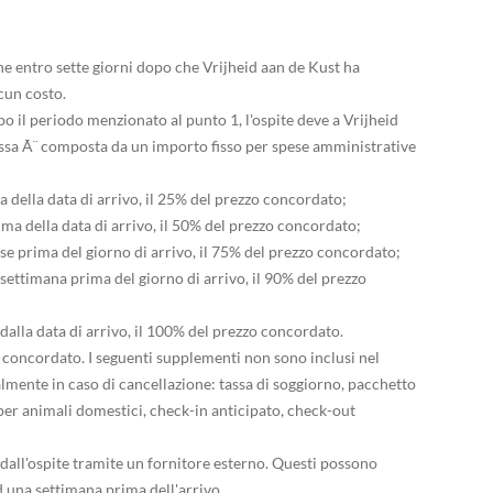
ione entro sette giorni dopo che Vrijheid aan de Kust ha
cun costo.
opo il periodo menzionato al punto 1, l'ospite deve a Vrijheid
assa Ã¨ composta da un importo fisso per spese amministrative
a della data di arrivo, il 25% del prezzo concordato;
ima della data di arrivo, il 50% del prezzo concordato;
se prima del giorno di arrivo, il 75% del prezzo concordato;
settimana prima del giorno di arrivo, il 90% del prezzo
dalla data di arrivo, il 100% del prezzo concordato.
zo concordato. I seguenti supplementi non sono inclusi nel
mente in caso di cancellazione: tassa di soggiorno, pacchetto
er animali domestici, check-in anticipato, check-out
ti dall'ospite tramite un fornitore esterno. Questi possono
d una settimana prima dell'arrivo.