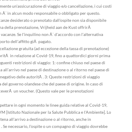
lmente un'assicurazione di viaggio e/o cancellazione, i cui costi
on Ã¨ in alcun modo responsabile o obbligato per questo.
canze desiderato o prenotato dall'ospite non sia disponibile
a della prenotazione, Vrijheid aan de Kust offrirÃ
e vacanze. Se l'inquilino non Ã¨ d'accordo con l'alternativa
porto dell'affitto giÃ pagato.
ncellazione gratuita (ad eccezione della tassa di prenotazione)
toritÃ in relazione al Covid-19, fino a quattordici giorni prima
guenti restrizioni di viaggio: 1: confine chiuso nel paese di
 all'arrivo nel paese di destinazione o al ritorno nel paese di
egativo delle autoritÃ . 3: Queste restrizioni di viaggio
a del governo olandese che del paese di origine. In caso di
riceverÃ un voucher. (Questo vale per le prenotazioni
ispettare in ogni momento le linee guida relative al Covid-19,
M [Istituto Nazionale per la Salute Pubblica e l'Ambiente]. Lo
ntena all'arrivo a destinazione o al ritorno, anche in
 . Se necessario, l'ospite o un compagno di viaggio dovrebbe