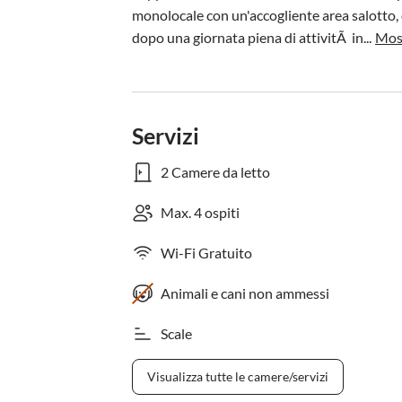
monolocale con un'accogliente area salotto, d
dopo una giornata piena di attivitÃ  in...
Most
Servizi
2 Camere da letto
Max. 4 ospiti
Wi-Fi Gratuito
Animali e cani non ammessi
Scale
Visualizza tutte le camere/servizi