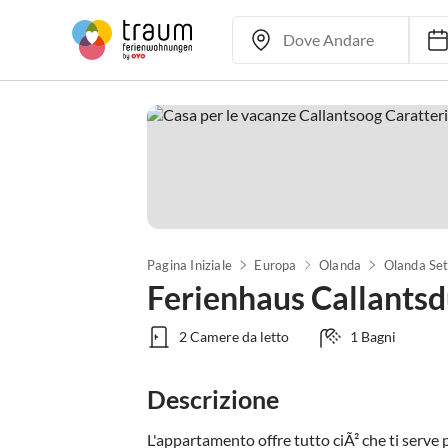
Pagina Iniziale
Europa
Olanda
Olanda Set
Ferienhaus Callants
2 Camere da letto
1 Bagni
Descrizione
L'appartamento offre tutto ciÃ² che ti serve 