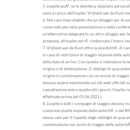
5. L'ospite puÃ², se lo desidera, stipulare persona
sono a carico dell'ospite. Vrijheid aan de Kust n
6. Nel caso improbabile che un alloggio per le va
come indicato nella prenotazione o nella conferm
un'alternativa adeguata in un altro alloggio per l
proposta, all'ospite verrÃ rimborsato l'intero im
7. Vrijheid aan de Kust offre la possibilitÃ di ca
in caso di restrizioni di viaggio imposte dalle au
della data di arrivo. Con questo si intendono le se
origine o di destinazione; 2: obbligo di quarantena
origine in combinazione con un avviso di viaggio n
devono essere menzionate sui siti web ufficiali si
cancellazione entro quattordici giorni, l'ospite 
effettuate prima del 01.06.2021.)
8. L'ospite e tutti i compagni di viaggio devono r
comprese quelle imposte dalle autoritÃ o dal RIV
stesso vale per il rispetto degli obblighi di quara
combinazione con avvisi di viaggio delle autoritÃ