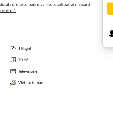
otata di due comodi divani sui quali potrai rilassarti 
ra di più
1 Bagni
70 m²
Televisione
Vietato fumare