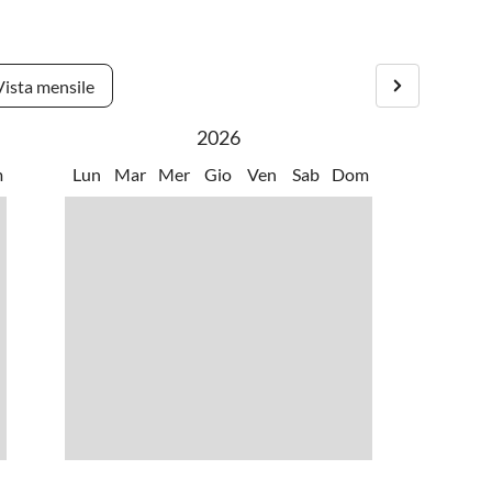
s
•
Vita notturna
r gli amanti della natura, della tranquillitÃ e del relax.
la costa o a giri in bicicletta attraverso le dune. Nelle
Vista mensile
ti dove potrai gustare piatti locali in ristoranti dall'atmosfera
2026
m
Lun
Mar
Mer
Gio
Ven
Sab
Dom