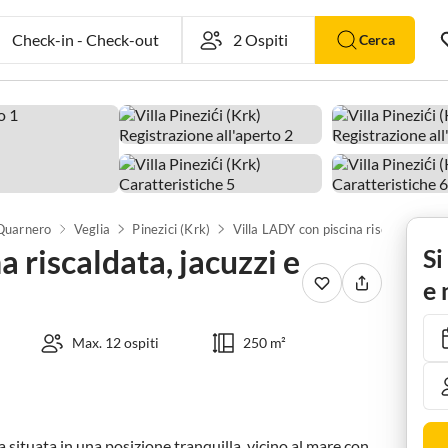
Check-in
-
Check-out
Cerca
 Quarnero
Veglia
Pinezici (Krk)
Villa LADY con piscina riscaldata, jacuzzi e sauna
 riscaldata, jacuzzi e
Si
e 
Max. 12 ospiti
250 m²
 situata in una posizione tranquilla, vicino al mare con 