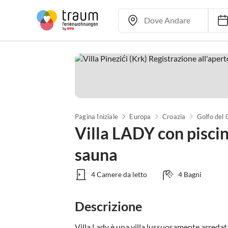
Pagina Iniziale
Europa
Croazia
Golfo del
Villa LADY con piscina
sauna
4 Camere da letto
4 Bagni
Descrizione
Villa Lady è una villa lussuosamente arredata