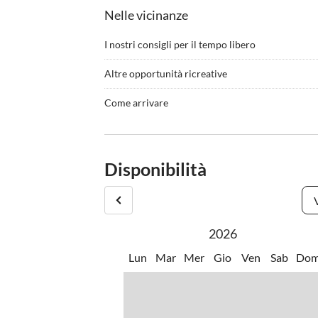
Nelle vicinanze
I nostri consigli per il tempo libero
•
Beach volley
•
Caratt
Altre opportunità ricreative
•
Nuotare
•
Pesca
Oltre ai servizi del tuo alloggio e alle bellissime 
•
Sport acquatici
•
Terren
Come arrivare
turistiche e attrazioni con cui puoi riempire la t
•
Wakeboard
All'arrivo vi recherete direttamente all'indirizzo 
Il proprietario vi accoglierà, vi mostrerà la casa 
Disponibilità
2026
Lun
Mar
Mer
Gio
Ven
Sab
Do