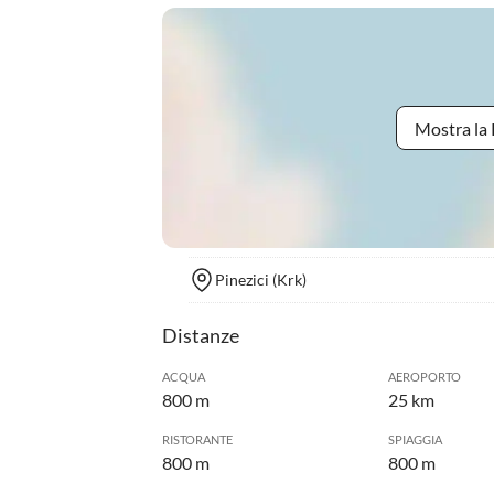
Mostra la 
Pinezici (Krk)
Distanze
ACQUA
AEROPORTO
800 m
25 km
RISTORANTE
SPIAGGIA
800 m
800 m