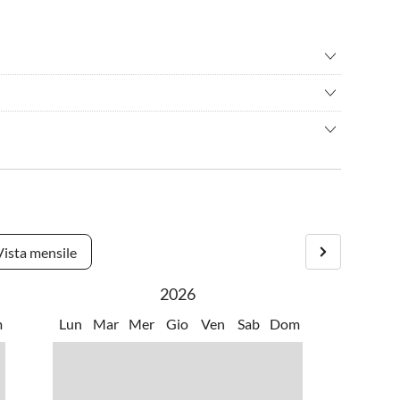
eristiche turistiche
•
Fare surf
•
Sci d'acqua
spiagge e natura, l'isola di Krk offre una varietà di strutture
o di gioco
•
Tuffo
ua vacanza!
della casa vacanze.
e vi darà tutte le informazioni necessarie.
Vista mensile
2026
m
Lun
Mar
Mer
Gio
Ven
Sab
Dom