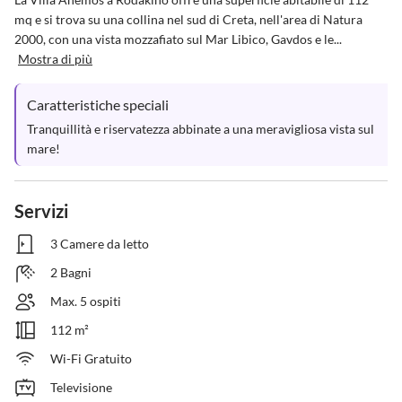
mq e si trova su una collina nel sud di Creta, nell'area di Natura 
2000, con una vista mozzafiato sul Mar Libico, Gavdos e le...
Mostra di più
Caratteristiche speciali
Tranquillità e riservatezza abbinate a una meravigliosa vista sul 
mare!
Servizi
3 Camere da letto
2 Bagni
Max. 5 ospiti
112 m²
Wi-Fi Gratuito
Televisione