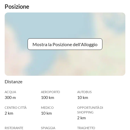
Posizione
Mostra la Posizione dell'Alloggio
Distanze
ACQUA
AEROPORTO
AUTOBUS
300 m
100 km
10 km
CENTRO CITTÀ
MEDICO
OPPORTUNITÀ DI
SHOPPING
2 km
10 km
2 km
RISTORANTE
SPIAGGIA
TRAGHETTO