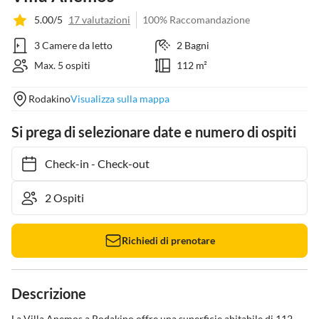
5.00/5
17 valutazioni
100% Raccomandazione
3 Camere da letto
2 Bagni
Max. 5 ospiti
112 m²
Rodakino
Visualizza sulla mappa
Si prega di selezionare date e numero di ospiti
Check-in
-
Check-out
Richiedi di prenotare
Descrizione
La Villa Anemos a Rodakino offre una superficie abitabile di 112 