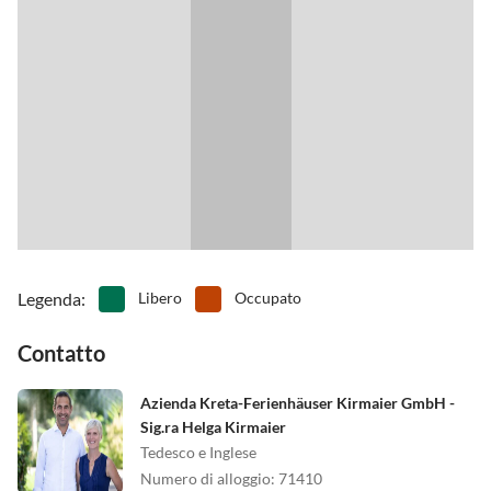
monte Krioneritis, le gole di Samaria e Imbros, oltre a una varietà di
bellissime spiagge.
Legenda
:
Libero
Occupato
Contatto
Azienda Kreta-Ferienhäuser Kirmaier GmbH -
Sig.ra Helga Kirmaier
Tedesco e Inglese
Numero di alloggio
:
71410