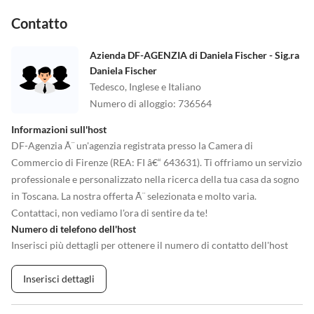
il museo nella Villa Puccini. In estate si svolgono numerose
rappresentazioni operistiche.
Contatto
Gli amanti della natura apprezzeranno la visita al Parco Naturale di
Azienda DF-AGENZIA di Daniela Fischer - Sig.ra
Migliarino S. Rossore con una gita in barca sul Lago di
Daniela Fischer
Massaciuccoli, il piÃ¹ grande lago della Toscana.
Tedesco, Inglese e Italiano
Numero di alloggio
:
736564
PossibilitÃ di attivitÃ sportive come tennis e equitazione si
Informazioni sull'host
trovano nel raggio di 2 a 4 chilometri, per il golf a Tirrenia sono 25
DF-Agenzia Ã¨ un'agenzia registrata presso la Camera di
chilometri.
Commercio di Firenze (REA: FI â€“ 643631). Ti offriamo un servizio
professionale e personalizzato nella ricerca della tua casa da sogno
Il piccolo borgo medievale di Buti con i suoi vari negozi, ristoranti,
in Toscana. La nostra offerta Ã¨ selezionata e molto varia.
bar, posta, banca e farmacia Ã¨ a soli 1,5 km di distanza.
Contattaci, non vediamo l'ora di sentire da te!
Numero di telefono dell'host
Distanze:
Inserisci più dettagli per ottenere il numero di contatto dell'host
Prossimo villaggio 1,5 km - Alimentari 1,5 km - Ristorante 1,5 km -
varie attivitÃ commerciali 1,5 km - Autobus 1,5 km - Stazione
Inserisci dettagli
ferroviaria (Pontederra) 12 km - Tennis 4 km - Equitazione 2 km -
Golf 40 km - Terme (Bagni di Pisa) 20 km - Mare/Spiaggia 25 km