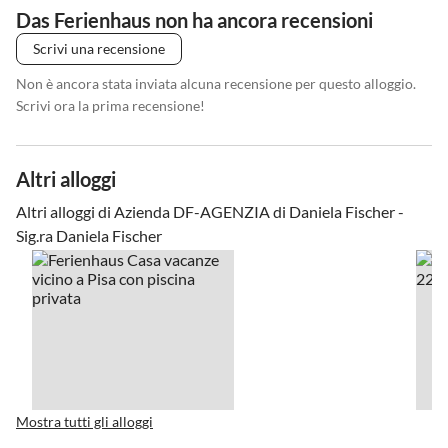
Das Ferienhaus non ha ancora recensioni
CittÃ
Scrivi una recensione
Lucca 26 km - Marina di Pisa 41 km - Pisa 26 km - Livorno 41 km -
Volterra 58 km - Firenze 71 km
Non è ancora stata inviata alcuna recensione per questo alloggio.
Scrivi ora la prima recensione!
Aeroporti
Pisa 26 km - Firenze 70 km
Altri alloggi
Altri alloggi di Azienda DF-AGENZIA di Daniela Fischer -
Sig.ra Daniela Fischer
Mostra tutti gli alloggi