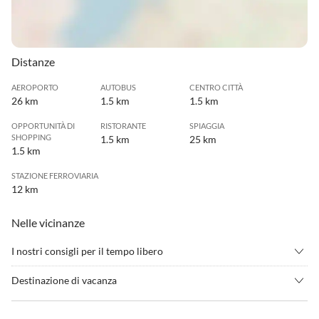
Distanze
AEROPORTO
AUTOBUS
CENTRO CITTÀ
26 km
1.5 km
1.5 km
OPPORTUNITÀ DI
RISTORANTE
SPIAGGIA
SHOPPING
1.5 km
25 km
1.5 km
STAZIONE FERROVIARIA
12 km
Nelle vicinanze
I nostri consigli per il tempo libero
•
Andare in mountain bike
•
Camminata nordica
Destinazione di vacanza
•
Ciclismo/bicicletta
•
Cultura
La villa si trova tra Pisa e Lucca, vicino al piccolo borgo medievale
•
Degustazione di vini
•
Escursione
di Buti e dista solo pochi chilometri dalle bianche spiagge sabbiose