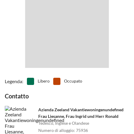
•
Piscina interna
•
Pista da bowling/bowling
•
Snorkeling
•
Sport acquatici
La casa per le vacanze si trova a breve distanza dalla spiaggia di
•
Tennis
•
Terreno di gioco
Grevelingen e dal porto turistico Den Osse, tra Brouwershaven e
•
Tuffo
•
Vita notturna
Scharendijke.
•
Windsurf
Legenda
:
Libero
Occupato
Contatto
Azienda Zeeland Vakantiewoningenundefined
Frau Liesanne, Frau Ingrid und Herr Ronald
Tedesco, Inglese e Olandese
Numero di alloggio
:
75936