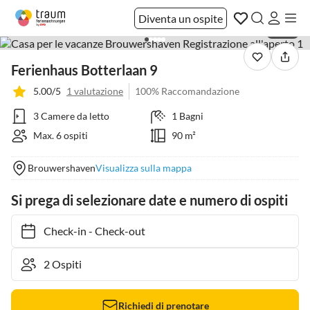
Diventa un ospite
1 / 24
Ferienhaus Botterlaan 9
5.00/5
1 valutazione
100% Raccomandazione
3 Camere da letto
1 Bagni
Max. 6 ospiti
90 m²
Brouwershaven
Visualizza sulla mappa
Si prega di selezionare date e numero di ospiti
Check-in
-
Check-out
Richiedi di prenotare