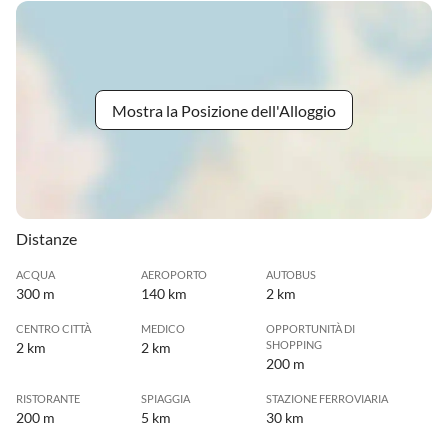
Mostra la Posizione dell'Alloggio
Distanze
ACQUA
AEROPORTO
AUTOBUS
300 m
140 km
2 km
CENTRO CITTÀ
MEDICO
OPPORTUNITÀ DI
SHOPPING
2 km
2 km
200 m
RISTORANTE
SPIAGGIA
STAZIONE FERROVIARIA
200 m
5 km
30 km