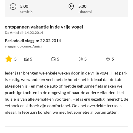
5.00
5.00
Servizio
Dintorni
ontspannen vakantie in de vrije vogel
Da Amici di · 14.03.2014
Periodo di viaggio: 22.02.2014
viaggiando come: Amici
5
5
5
5
5
Ieder jaar brengen we enkele weken door in de vrije vogel. Het park
is rustig, we wandelen veel met de hond - het is ideaal dat de tuin
afgesloten is - en met de auto of met de gehuurde fiets maken we
prachtige tochten in de omgeving of naar de andere eilanden. Het
huisje is van alle gemakken voorzien. Het is erg gezellig ingericht, de
eethoek en zithoek zijn comfortabel. Ook het overdekte terras is
ideaal. In februari konden we met het zonnetje al buiten zitten.