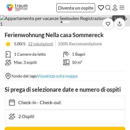
Diventa un ospite
1 / 31
Ferienwohnung Nella casa Sommereck
5.00/5
12 valutazioni
100% Raccomandazione
1 Camere da letto
1 Bagni
Max. 3 ospiti
50 m²
fondo del lago
Visualizza sulla mappa
Si prega di selezionare date e numero di ospiti
Check-in
-
Check-out