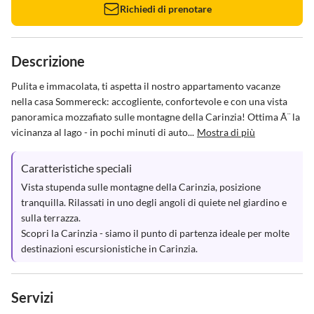
Richiedi di prenotare
Descrizione
Pulita e immacolata, ti aspetta il nostro appartamento vacanze 
nella casa Sommereck: accogliente, confortevole e con una vista 
panoramica mozzafiato sulle montagne della Carinzia! Ottima Ã¨ la 
vicinanza al lago - in pochi minuti di auto...
Mostra di più
Caratteristiche speciali
Vista stupenda sulle montagne della Carinzia, posizione 
tranquilla. Rilassati in uno degli angoli di quiete nel giardino e 
sulla terrazza.

Scopri la Carinzia - siamo il punto di partenza ideale per molte 
destinazioni escursionistiche in Carinzia.
Servizi