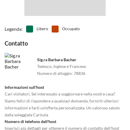
•
Scalata
•
Scattatura del ghiaccio
•
Sci alpino
•
Sci d'acqua
•
Sci di fondo
•
Slittino
•
Snowboard
•
Sport acquatici
Legenda
:
Libero
Occupato
•
Tennis
•
Terreno di gioco
•
Tiro con l'arco
•
Tuffo
Contatto
•
Vita notturna
Sig.ra Barbara Bacher
Tedesco, Inglese e Francese
Numero di alloggio
:
78836
Informazioni sull'host
Cari visitatori, Sei interessato a soggiornare nella nostra casa?
Siamo felici di rispondere a qualsiasi domanda, fornirti ulteriori
informazioni e farti un'offerta personalizzata. Un caloroso saluto
dalla soleggiata Carinzia
Numero di telefono dell'host
Inserisci più dettagli per ottenere il numero di contatto dell'host