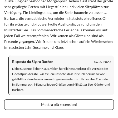
Zustellung der Seebodner Morgenpost. Jedem Gast steht der große
sehr gepflegte Garten mit Liegestühlen und vielen Sitzplätzen zur
Verfügung. Ein Lieblingsplatz, um die Seele baumeln zu lassen ...
Barbara, die sympathische Vermieterin, hat stets ein offenes Ohr
für ihre Gäste und gibt wertvolle Ausflugstipps rund um den
Millstätter See. Das Sommerecksche Ferienhaus können wir auf
jeden Fall weiterempfehlen. Wir kamen als Gäste und sind als
Freunde gegangen. Wir freuen uns jetzt schon auf ein Wiedersehen
im nächsten Jahr. Susanne und Klaus
Risposta da Sig.ra Bacher
06.07.2020
Liebe Susanne, lieber Klaus, vielen herzlichen Dank für die Vergabe der
Höchstpunktezahl - wir freuen uns sehr, dass ihr euch bei uns so wohl
gefühlt habt und erwarten euch gerne wieder zum Urlaub bei Freunden
im Sommereck! Mit ganz lieben Grüßen vom Millstätter See, Günter und
Barbara
Mostra più recensioni