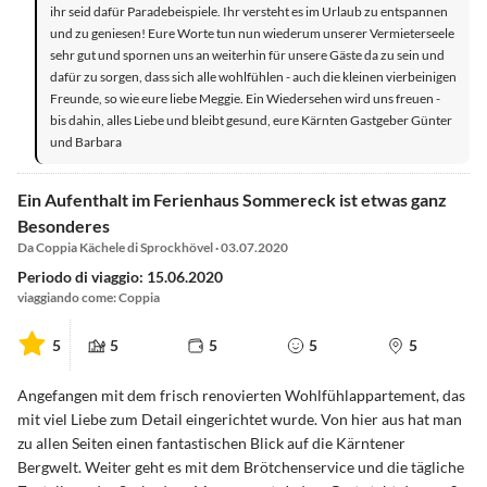
ihr seid dafür Paradebeispiele. Ihr versteht es im Urlaub zu entspannen
und zu geniesen! Eure Worte tun nun wiederum unserer Vermieterseele
sehr gut und spornen uns an weiterhin für unsere Gäste da zu sein und
dafür zu sorgen, dass sich alle wohlfühlen - auch die kleinen vierbeinigen
Freunde, so wie eure liebe Meggie. Ein Wiedersehen wird uns freuen -
bis dahin, alles Liebe und bleibt gesund, eure Kärnten Gastgeber Günter
und Barbara
Ein Aufenthalt im Ferienhaus Sommereck ist etwas ganz
Besonderes
Da Coppia Kächele di Sprockhövel · 03.07.2020
Periodo di viaggio: 15.06.2020
viaggiando come: Coppia
5
5
5
5
5
Angefangen mit dem frisch renovierten Wohlfühlappartement, das
mit viel Liebe zum Detail eingerichtet wurde. Von hier aus hat man
zu allen Seiten einen fantastischen Blick auf die Kärntener
Bergwelt. Weiter geht es mit dem Brötchenservice und die tägliche