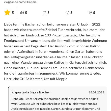
viaggiando come: Coppia
5
5
5
5
5
Liebe Familie Bacher, schon bei unserem ersten Urlaub in 2022
haben wir eine traumhafte Zeit bei Euch verbracht, in diesem Jahr
hat sich unser Eindruck zu 100 Prozent bestätigt. Der herzliche
Empfang und Umgang mit uns, die liebevoll eingerichtete Wohnung
haben uns erneut begeistert. Der Ausblick vom schönen Balkon
oder ein Aufenthalt in Eurem wunderschönen Garten haben uns
den Alltag vergessen und die Seele baumeln lassen. Die Rückkehr
nach einer Wanderung zu einem Kaffee im Garten, einfach herrlich.
Liebe Barbara, Dir und Deiner Familie ein herzliches Dankeschön
für die Traumferien im Sommereck! Wir kommen gerne wieder.
Herzliche Grüße Karsten, Ute mit Meggie
Risposta da Sig.ra Bacher
18.09.2023
Liebe Ute, lieber Karsten, vielen lieben Dank, dass ihr wieder bei uns
wart. Genauso wie ihr es beschreibt soll es sein - sich freuen auf das
Ausklingen lassen des Tages im Garten, auf das zur Ruhekommen und