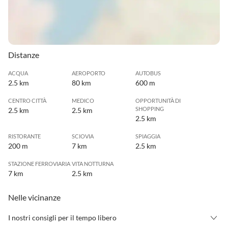
Distanze
ACQUA
AEROPORTO
AUTOBUS
2.5 km
80 km
600 m
CENTRO CITTÀ
MEDICO
OPPORTUNITÀ DI
SHOPPING
2.5 km
2.5 km
2.5 km
RISTORANTE
SCIOVIA
SPIAGGIA
200 m
7 km
2.5 km
STAZIONE FERROVIARIA
VITA NOTTURNA
7 km
2.5 km
Nelle vicinanze
I nostri consigli per il tempo libero