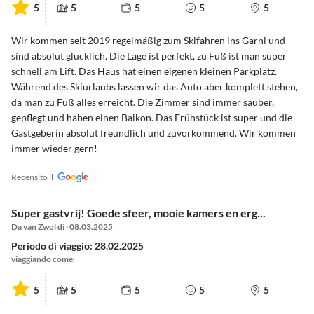
5
5
5
5
5
Wir kommen seit 2019 regelmäßig zum Skifahren ins Garni und
sind absolut glücklich. Die Lage ist perfekt, zu Fuß ist man super
schnell am Lift. Das Haus hat einen eigenen kleinen Parkplatz.
Während des Skiurlaubs lassen wir das Auto aber komplett stehen,
da man zu Fuß alles erreicht. Die Zimmer sind immer sauber,
gepflegt und haben einen Balkon. Das Frühstück ist super und die
Gastgeberin absolut freundlich und zuvorkommend. Wir kommen
immer wieder gern!
Recensito il
Super gastvrij! Goede sfeer, mooie kamers en erg...
Da van Zwol di · 08.03.2025
Periodo di viaggio: 28.02.2025
viaggiando come:
5
5
5
5
5