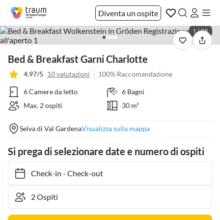
Diventa un ospite
1 / 26
Bed & Breakfast Garni Charlotte
4.97/5
10 valutazioni
100% Raccomandazione
6 Camere da letto
6 Bagni
Max. 2 ospiti
30 m²
Selva di Val Gardena
Visualizza sulla mappa
Si prega di selezionare date e numero di ospiti
Check-in
-
Check-out