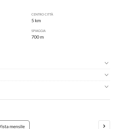
CENTRO CITTÀ
5 km
SPIAGGIA
700 m
sione
•
Fare jogging
are
•
Navigazione
ia offerta di sport acquatici - un paradiso per tutti i surfisti
•
Sport acquatici
settembre, da sabato a sabato.
 in bicicletta.
, nella stagione alta di due settimane.
stagione alta, contattaci.
Vista mensile