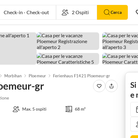
Check-in
-
Check-out
Cerca
Morbihan
Ploemeur
Ferienhaus F1421 Ploemeur-gr
loemeur-gr
Si
e 
ione
Max. 5 ospiti
68 m²