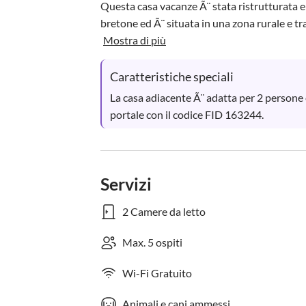
Questa casa vacanze Ã¨ stata ristrutturata e
bretone ed Ã¨ situata in una zona rurale e tran
Mostra di più
Caratteristiche speciali
La casa adiacente Ã¨ adatta per 2 persone e
portale con il codice FID 163244.
Servizi
2 Camere da letto
Max. 5 ospiti
Wi-Fi Gratuito
Animali e cani ammessi