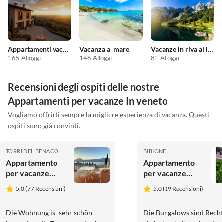
Appartamenti vacanze economici
Vacanza al mare
Vacanze in riva al lago
165 Alloggi
146 Alloggi
81 Alloggi
Recensioni degli ospiti delle nostre
Appartamenti per vacanze In veneto
Vogliamo offrirti sempre la migliore esperienza di vacanza. Questi
ospiti sono già convinti.
TORRI DEL BENACO
BIBIONE
Appartamento
Appartamento
per vacanze
per vacanze
Casa Merlo
Tivoli
5.0 (77 Recensioni)
5.0 (19 Recensioni)
Die Wohnung ist sehr schön
Die Bungalows sind Rech