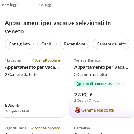
167 Alloggi
2 Alloggi
Appartamenti per vacanze selezionati In
veneto
Consigliato
Ospiti
Recensione
Camere da letto
Annuncio in
Annuncio in
4.9
(27)
Alto
5.0
(13)
Alto
Malcesine
Scelta Popolare
Torri del Benaco
Appartamento per vacanze Gaia Piscina Wifi
Appartamento per vacanze Bellavista
2 Camere da letto
3 Camere da letto
10% di sconto
·
Last minute
2.310,- €
2 Ospiti / 7 Notti
575,- €
Gemma Nascosta
2 Ospiti / 7 Notti
Annuncio in
Annuncio in
4.8
(11)
Alto
4.7
(3)
Alto
Lago di Garda
Scelta Popolare
Bardolino