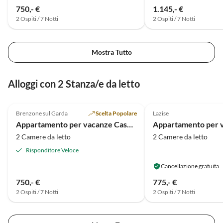
750,- €
1.145,- €
2 Ospiti / 7 Notti
2 Ospiti / 7 Notti
Mostra Tutto
Alloggi con 2 Stanza/e da letto
Annuncio in
4.9
(7)
Alto
3.5
(2)
Brenzone sul Garda
Scelta Popolare
Lazise
Appartamento per vacanze Casa Antonia
2 Camere da letto
2 Camere da letto
Risponditore Veloce
Cancellazione gratuita
750,- €
775,- €
2 Ospiti / 7 Notti
2 Ospiti / 7 Notti