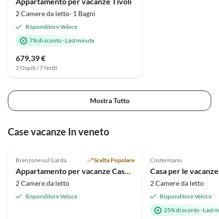
Appartamento per vacanze Tivoli
2 Camere da letto· 1 Bagni
Risponditore Veloce
7% di sconto
·
Last minute
679,39 €
2 Ospiti / 7 Notti
Mostra Tutto
Case vacanze In veneto
Annuncio in
4.9
(7)
Alto
4.8
(6)
Brenzone sul Garda
Scelta Popolare
Costermano
Appartamento per vacanze Casa Antonia
2 Camere da letto
2 Camere da letto
Risponditore Veloce
Risponditore Veloce
25% di sconto
·
Last m