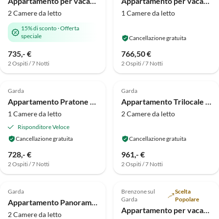
Appartamento per vacanze Appartamenti Mary
Appartamento per vacanze Ca' Mure Bilo Plus
2 Camere da letto
1 Camere da letto
15% di sconto
·
Offerta
speciale
Cancellazione gratuita
735,- €
766,50 €
2 Ospiti / 7 Notti
2 Ospiti / 7 Notti
Annuncio in
Annuncio in
4.7
(3)
Alto
Alto
Garda
Garda
Appartamento Pratone Bilo Classico
Appartamento Trilocale Rustico
1 Camere da letto
2 Camere da letto
Risponditore Veloce
Cancellazione gratuita
Cancellazione gratuita
728,- €
961,- €
2 Ospiti / 7 Notti
2 Ospiti / 7 Notti
Annuncio in
Annuncio in
Alto
Alto
Garda
Brenzone sul
Scelta
Garda
Popolare
Appartamento Panoramico 600A Rudi
Appartamento per vacanze Casa Carlo
2 Camere da letto