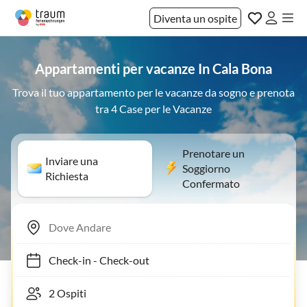
Diventa un ospite
Appartamenti per vacanze In Cala Bona
Trova il tuo appartamento per le vacanze da sogno e prenota
tra 4 Case per le Vacanze
Prenotare un
Inviare una
Soggiorno
Richiesta
Confermato
Check-in
-
Check-out