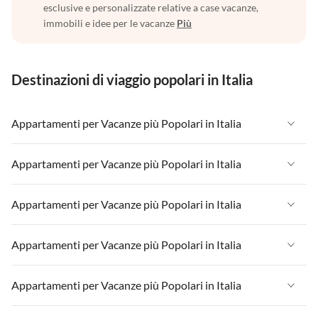
esclusive e personalizzate relative a case vacanze,
immobili e idee per le vacanze
Più
Destinazioni di viaggio popolari in Italia
Appartamenti per Vacanze più Popolari in Italia
Appartamenti per Vacanze in Italia
Appartamenti per Vacanze più Popolari in Italia
Appartamenti per Vacanze in Liguria
Appartamenti per Vacanze in Italia
Appartamenti per Vacanze più Popolari in Italia
Appartamenti per Vacanze in Lombardia
Appartamenti per Vacanze in Liguria
Appartamenti per Vacanze in Sicilia
Appartamenti per Vacanze in Italia
Appartamenti per Vacanze più Popolari in Italia
Appartamenti per Vacanze in Lombardia
Appartamenti per Vacanze in Lago di Garda
Appartamenti per Vacanze in Liguria
Appartamenti per Vacanze in Sicilia
Appartamenti per Vacanze in Italia
Appartamenti per Vacanze più Popolari in Italia
Appartamenti per Vacanze in Lago di Como
Appartamenti per Vacanze in Lombardia
Appartamenti per Vacanze in Lago di Garda
Appartamenti per Vacanze in Liguria