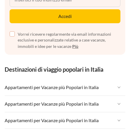
Accedi
Vorrei ricevere regolarmente via email informazioni
esclusive e personalizzate relative a case vacanze,
immobili e idee per le vacanze
Più
Destinazioni di viaggio popolari in Italia
Appartamenti per Vacanze più Popolari in Italia
Appartamenti per Vacanze in Italia
Appartamenti per Vacanze più Popolari in Italia
Appartamenti per Vacanze in Liguria
Appartamenti per Vacanze in Italia
Appartamenti per Vacanze più Popolari in Italia
Appartamenti per Vacanze in Lombardia
Appartamenti per Vacanze in Liguria