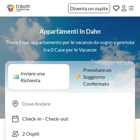
Diventa un ospite
Appartamenti In Dahn
Trova il tuo appartamento per le vacanze da sogno e prenota
tra 0 Case per le Vacanze
Prenotare un
Inviare una
Soggiorno
Richiesta
Confermato
Check-in
-
Check-out