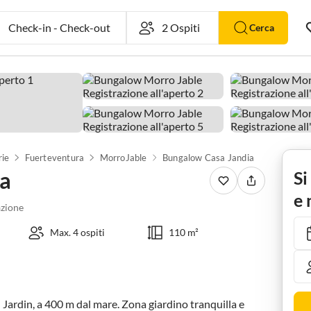
Check-in
-
Check-out
Cerca
rie
Fuerteventura
MorroJable
Bungalow Casa Jandia
ia
Si
e 
zione
Max. 4 ospiti
110 m²
 Jardin, a 400 m dal mare. Zona giardino tranquilla e 