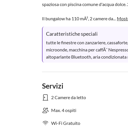
spaziosa con piscina comune d'acqua dolce. 2 
Il bungalow ha 110 mÂ², 2 camere da...
Mostr
Caratteristiche speciali
tutte le finestre con zanzariere, cassaforte, 
microonde, macchina per caffÃ¨ Nespresso 
altoparlante Bluetooth, aria condizionata 
Servizi
2 Camere da letto
Max. 4 ospiti
Wi-Fi Gratuito