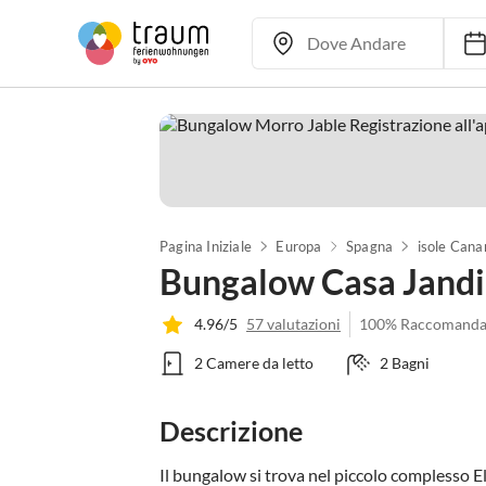
Pagina Iniziale
Europa
Spagna
isole Cana
Bungalow Casa Jand
4.96/5
57 valutazioni
100% Raccomanda
2 Camere da letto
2 Bagni
Descrizione
Il bungalow si trova nel piccolo complesso El