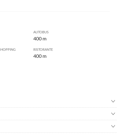
AUTOBUS
400 m
SHOPPING
RISTORANTE
400 m
nata nordica
•
Ciclismo/bicicletta
sioni in montagna
•
Fare jogging
a, gite in cammello a La Lajita, "Oasis Park" con giardino
are
•
Kitesurf
rf e kitesurf Rene Egli nelle vicinanze, escursioni in montagna,
io biciclette
•
Nuotare
 a piedi in 400 m. Supermercati, negozi, ristoranti (a Morro