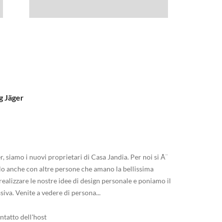
g Jäger
r, siamo i nuovi proprietari di Casa Jandia. Per noi si Ã¨
o anche con altre persone che amano la bellissima
alizzare le nostre idee di design personale e poniamo il
va. Venite a vedere di persona...
ntatto dell'host