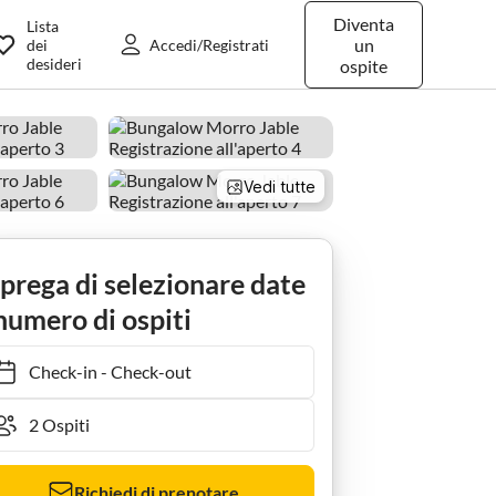
Diventa
Lista
un
dei
Accedi/Registrati
desideri
ospite
Vedi tutte
 prega di selezionare date
numero di ospiti
Check-in
-
Check-out
Richiedi di prenotare