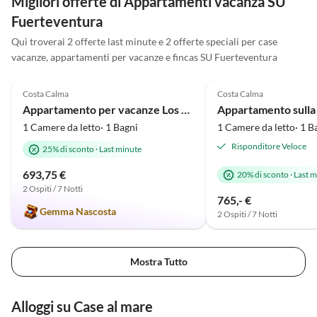
Migliori offerte di Appartamenti vacanza SU
Strandbar, für einen perfekten
Fuerteventura
Abschluß eines schönen
Strandtages. Die Wohnung ist
Qui troverai 2 offerte last minute e 2 offerte speciali per case
sehr gut ausgestattet und wir
vacanze, appartamenti per vacanze e fincas SU Fuerteventura
5.0
(72)
4.9
(29)
wurden von Frau Weissensee
sehr nett empfangen und betreut.
Costa Calma
Costa Calma
Wir hatten einen tollen Urlaub.
Appartamento per vacanze Los Hibiscos
Vielen Dank hierfür.
1 Camere da letto· 1 Bagni
1 Camere da letto· 1 B
Risponditore Veloce
25% di sconto
·
Last minute
693,75 €
20% di sconto
·
Last m
2 Ospiti / 7 Notti
765,- €
Gemma Nascosta
2 Ospiti / 7 Notti
Mostra Tutto
Alloggi su Case al mare
Annuncio in