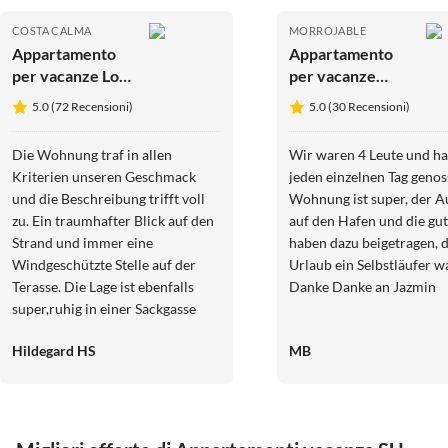
COSTA CALMA
MORROJABLE
Appartamento
Appartamento
per vacanze Los
per vacanze
Hibiscos
Vista mare
5.0 (72 Recensioni)
5.0 (30 Recensioni)
fantastica
Die Wohnung traf in allen
Wir waren 4 Leute und h
Kriterien unseren Geschmack
jeden einzelnen Tag genos
und die Beschreibung trifft voll
Wohnung ist super, der A
zu. Ein traumhafter Blick auf den
auf den Hafen und die gut
Strand und immer eine
haben dazu beigetragen, d
Windgeschützte Stelle auf der
Urlaub ein Selbstläufer wa
Terasse. Die Lage ist ebenfalls
Danke Danke an Jazmin
super,ruhig in einer Sackgasse
und man kann direkt nur mit dem
Hildegard HS
MB
Handtuch zum Schwimmen
gehen und ist dann mit wenigen
Metern wieder in der Unterkunft.
Einpaar Meter unterhalb der
Wohnanlage ist eine sehr schöne