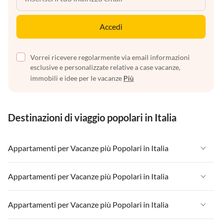
Accedi
Vorrei ricevere regolarmente via email informazioni
esclusive e personalizzate relative a case vacanze,
immobili e idee per le vacanze
Più
Destinazioni di viaggio popolari in Italia
Appartamenti per Vacanze più Popolari in Italia
Appartamenti per Vacanze in Italia
Appartamenti per Vacanze più Popolari in Italia
Appartamenti per Vacanze in Liguria
Appartamenti per Vacanze in Italia
Appartamenti per Vacanze più Popolari in Italia
Appartamenti per Vacanze in Lombardia
Appartamenti per Vacanze in Liguria