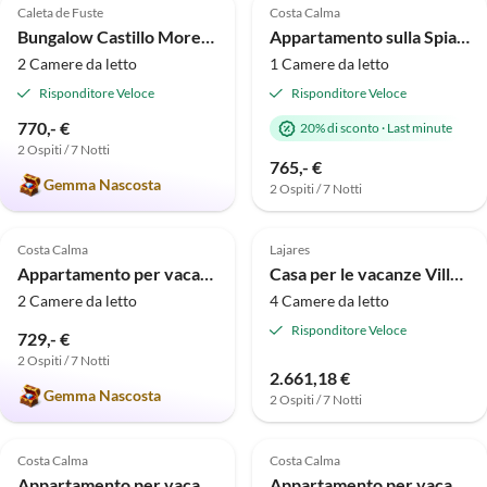
Caleta de Fuste
Costa Calma
Bungalow Castillo Moreno
Appartamento sulla Spiaggia direttamente sul mare - Vacanza sotto le palme
2 Camere da letto
1 Camere da letto
Risponditore Veloce
Risponditore Veloce
770,- €
20% di sconto
·
Last minute
2 Ospiti / 7 Notti
765,- €
Gemma Nascosta
2 Ospiti / 7 Notti
Annuncio in
4.9
(9)
Alto
4.4
(7)
Costa Calma
Lajares
Appartamento per vacanze Vista Mar
Casa per le vacanze Villa a Fuerteventura con piscina privata
2 Camere da letto
4 Camere da letto
Risponditore Veloce
729,- €
2 Ospiti / 7 Notti
2.661,18 €
Gemma Nascosta
2 Ospiti / 7 Notti
5.0
(6)
Costa Calma
Costa Calma
Appartamento per vacanze Costa Calma Jasmin
Appartamento per vacanze Villa Facilitas Studio 2 Ibisco