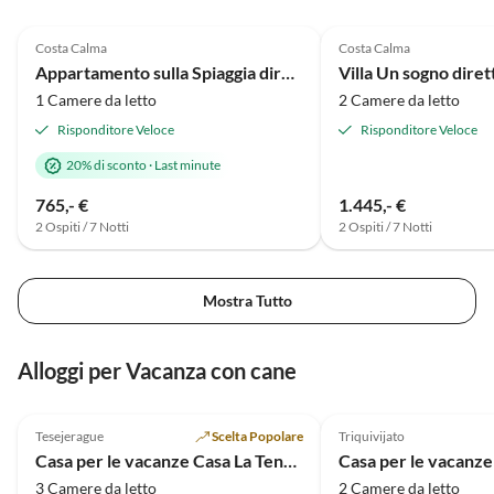
4.9
(29)
Alto
5.0
(8)
Costa Calma
Costa Calma
Appartamento sulla Spiaggia direttamente sul mare - Vacanza sotto le palme
1 Camere da letto
2 Camere da letto
Risponditore Veloce
Risponditore Veloce
20% di sconto
·
Last minute
765,- €
1.445,- €
2 Ospiti / 7 Notti
2 Ospiti / 7 Notti
Mostra Tutto
Alloggi per Vacanza con cane
Tesejerague
Scelta Popolare
Triquivijato
Casa per le vacanze Casa La Tenquera
Casa per le vacanze
3 Camere da letto
2 Camere da letto