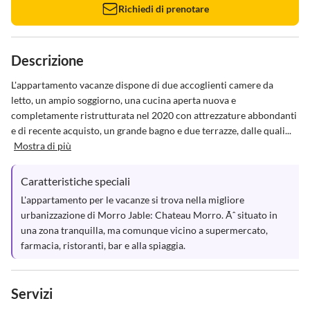
Richiedi di prenotare
Descrizione
L'appartamento vacanze dispone di due accoglienti camere da 
letto, un ampio soggiorno, una cucina aperta nuova e 
completamente ristrutturata nel 2020 con attrezzature abbondanti 
e di recente acquisto, un grande bagno e due terrazze, dalle quali...
Mostra di più
Caratteristiche speciali
L'appartamento per le vacanze si trova nella migliore 
urbanizzazione di Morro Jable: Chateau Morro. Ãˆ situato in 
una zona tranquilla, ma comunque vicino a supermercato, 
farmacia, ristoranti, bar e alla spiaggia.
Servizi