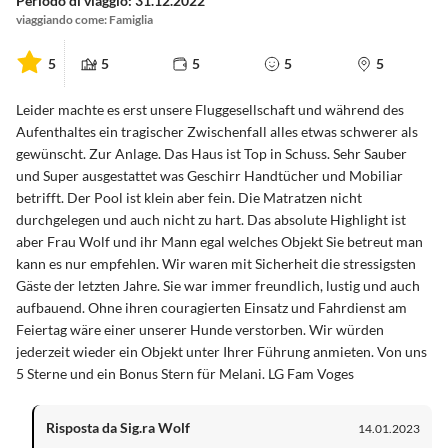
Periodo di viaggio: 31.12.2022
viaggiando come: Famiglia
5
5
5
5
5
Leider machte es erst unsere Fluggesellschaft und während des
Aufenthaltes ein tragischer Zwischenfall alles etwas schwerer als
gewünscht. Zur Anlage. Das Haus ist Top in Schuss. Sehr Sauber
und Super ausgestattet was Geschirr Handtücher und Mobiliar
betrifft. Der Pool ist klein aber fein. Die Matratzen nicht
durchgelegen und auch nicht zu hart. Das absolute Highlight ist
aber Frau Wolf und ihr Mann egal welches Objekt Sie betreut man
kann es nur empfehlen. Wir waren mit Sicherheit die stressigsten
Gäste der letzten Jahre. Sie war immer freundlich, lustig und auch
aufbauend. Ohne ihren couragierten Einsatz und Fahrdienst am
Feiertag wäre einer unserer Hunde verstorben. Wir würden
jederzeit wieder ein Objekt unter Ihrer Führung anmieten. Von uns
5 Sterne und ein Bonus Stern für Melani. LG Fam Voges
Risposta da Sig.ra Wolf
14.01.2023