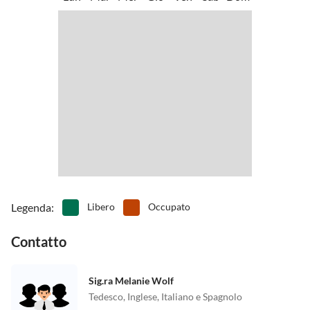
Siamo anche felici di organizzare un servizio di trasporto da e/o per
l'alloggio. CosÃ¬ non dovrai cercare il bungalow, ma sarai portato
direttamente davanti alla porta di casa.
Legenda
:
Libero
Occupato
Contatto
Sig.ra Melanie Wolf
Tedesco, Inglese, Italiano e Spagnolo