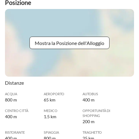
Posizione
Mostra la Posizione dell'Alloggio
Distanze
ACQUA
AEROPORTO
AUTOBUS
800 m
65 km
400 m
CENTRO CITTÀ
MEDICO
OPPORTUNITÀ DI
SHOPPING
400 m
1.5 km
200 m
RISTORANTE
SPIAGGIA
TRAGHETTO
400 m
800 m
25 km