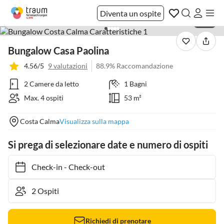
Diventa un ospite
1 / 21
Bungalow Casa Paolina
4.56/5
9 valutazioni
88.9% Raccomandazione
2 Camere da letto
1 Bagni
Max. 4 ospiti
53 m²
Costa Calma
Visualizza sulla mappa
Si prega di selezionare date e numero di ospiti
Check-in
-
Check-out
Richiedi di prenotare