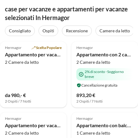
case per vacanze e appartamenti per vacanze
selezionati In Hermagor
Consigliato
Ospiti
Recensione
Camere da letto
5.0
(7)
5.0
(3)
Hermagor
Scelta Popolare
Hermagor
Appartamento per vacanze Plum al piano terra
Appartamento con 2 camere da letto nella casa vacanze Waldhof
2 Camere da letto
2 Camere da letto
2% di sconto
·
Soggiorno
breve
Cancellazione gratuita
da 980,- €
893,20 €
2 Ospiti / 7 Notti
2 Ospiti / 7 Notti
5.0
(2)
5.0
(1)
Hermagor
Hermagor
Appartamento per vacanze Plum al primo piano
Appartamento con balcone nella casa vacanze Waldhof
2 Camere da letto
1 Camere da letto