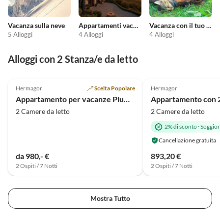
Vacanza sulla neve
Appartamenti vacanze economici
Vacanza con il tuo animale domestico
5 Alloggi
4 Alloggi
4 Alloggi
Alloggi con 2 Stanza/e da letto
5.0
(7)
5.0
(3)
Hermagor
Scelta Popolare
Hermagor
Appartamento per vacanze Plum al piano terra
2 Camere da letto
2 Camere da letto
2% di sconto
·
Soggior
Cancellazione gratuita
da 980,- €
893,20 €
2 Ospiti / 7 Notti
2 Ospiti / 7 Notti
Mostra Tutto