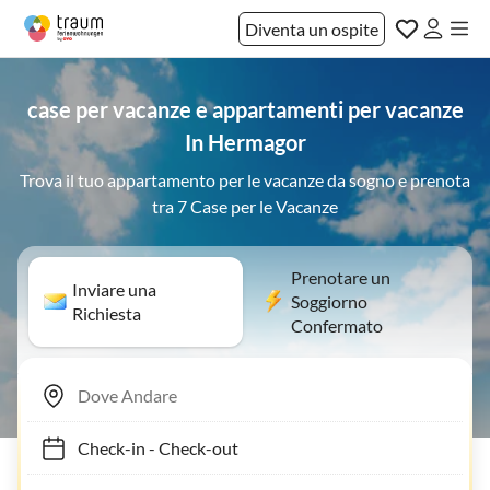
Diventa un ospite
case per vacanze e appartamenti per vacanze
In Hermagor
Trova il tuo appartamento per le vacanze da sogno e prenota
tra 7 Case per le Vacanze
Prenotare un
Inviare una
Soggiorno
Richiesta
Confermato
Check-in
-
Check-out