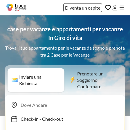
Diventa un ospite
case per vacanze e appartamenti per vacanze
In Giro di vita
Trova il tuo appartamento per le vacanze da sogno e prenota
tra 2 Case per le Vacanze
Prenotare un
Inviare una
Soggiorno
Richiesta
Confermato
Check-in
-
Check-out