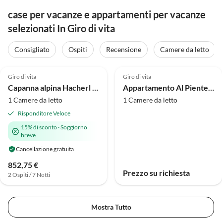
case per vacanze e appartamenti per vacanze
selezionati In Giro di vita
Consigliato
Ospiti
Recensione
Camere da letto
Annuncio in
5.0
(6)
Alto
Giro di vita
Giro di vita
Capanna alpina Hacherl Alm
Appartamento Al Piente fino a 3 persone
1 Camere da letto
1 Camere da letto
Risponditore Veloce
15% di sconto
·
Soggiorno
breve
Cancellazione gratuita
852,75 €
Prezzo su richiesta
2 Ospiti / 7 Notti
Mostra Tutto