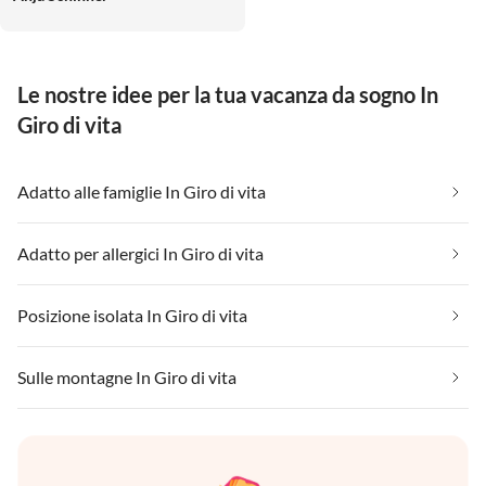
Ankommen und von der ersten
Sekunde an wohlfühlen. Sehr
empfehlenswert und wir
Le nostre idee per la tua vacanza da sogno In
kommen sehr gerne wieder.
Giro di vita
Adatto alle famiglie In Giro di vita
Adatto per allergici In Giro di vita
Posizione isolata In Giro di vita
Sulle montagne In Giro di vita