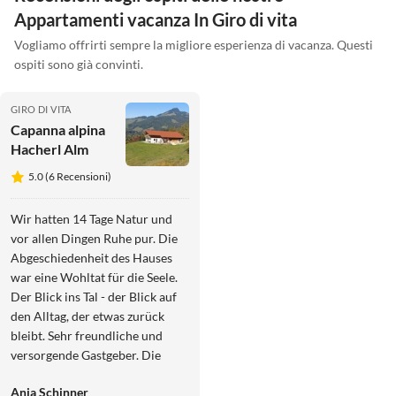
Appartamenti vacanza In Giro di vita
Vogliamo offrirti sempre la migliore esperienza di vacanza. Questi
ospiti sono già convinti.
GIRO DI VITA
Capanna alpina
Hacherl Alm
5.0 (6 Recensioni)
Wir hatten 14 Tage Natur und
vor allen Dingen Ruhe pur. Die
Abgeschiedenheit des Hauses
war eine Wohltat für die Seele.
Der Blick ins Tal - der Blick auf
den Alltag, der etwas zurück
bleibt. Sehr freundliche und
versorgende Gastgeber. Die
Grundausstattung der Küche
Anja Schinner
und Hygieneartikel ist Top.