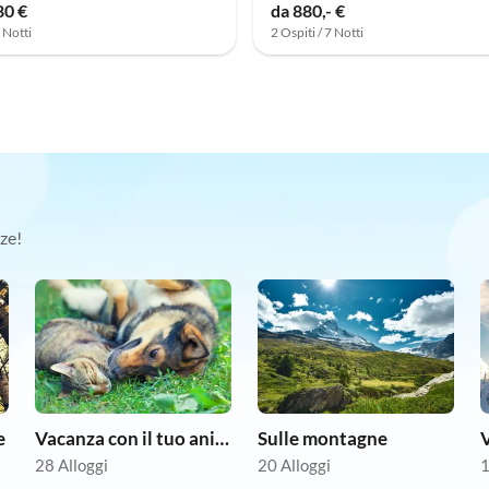
80 €
da 880,- €
7 Notti
2 Ospiti / 7 Notti
ze!
e
Vacanza con il tuo animale domestico
Sulle montagne
V
28 Alloggi
20 Alloggi
1