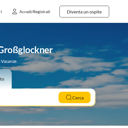
Diventa un ospite
ri
Accedi/Registrati
 Großglockner
e Vacanze
to
Cerca