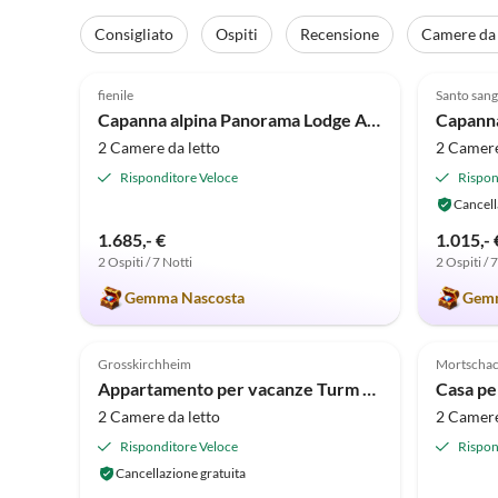
Consigliato
Ospiti
Recensione
Camere da 
Annuncio in
5.0
(10)
Alto
5.0
fienile
Santo san
Super o
Capanna alpina Panorama Lodge Auszeit
2 Camere da letto
2 Camere
Risponditore Veloce
Rispon
Cancell
1.685,- €
1.015,- 
2 Ospiti / 7 Notti
2 Ospiti / 
Gemma Nascosta
Gemm
Grosskirchheim
Mortscha
Appartamento per vacanze Turm Sagritzerwirt
Casa pe
2 Camere da letto
2 Camere
Risponditore Veloce
Rispon
Cancellazione gratuita