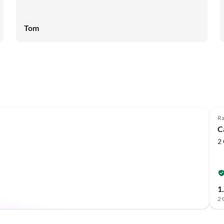
Tom
Annuncio in
Alto
Ra
C
2 
1
2 