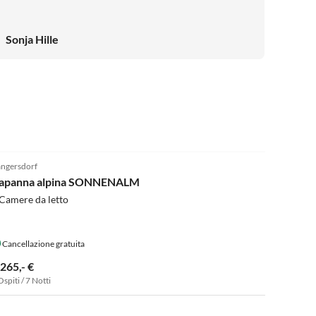
Sonja Hille
5.0
(2)
ngersdorf
apanna alpina SONNENALM
Camere da letto
Cancellazione gratuita
.265,- €
Ospiti / 7 Notti