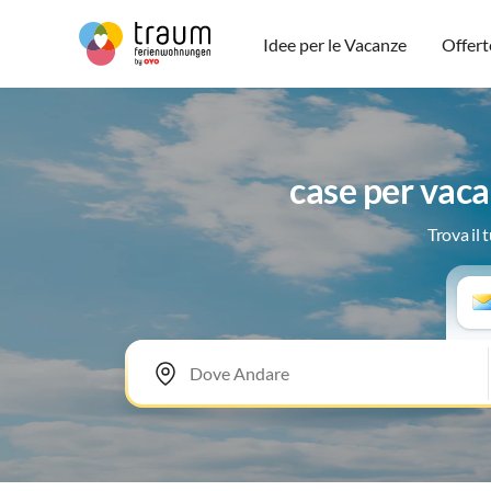
Idee per le Vacanze
Offert
case per vac
Trova il