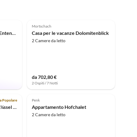
Annuncio in
Alto
5.0
(1)
Mortschach
Appartamento per vacanze Entenalm EG
Casa per le vacanze Dolomitenblick
2 Camere da letto
da 702,80 €
2 Ospiti / 7 Notti
ta Popolare
Penk
Appartamento HimmelschlÃ¼ssel - Gletscher Appartements
Appartamento Hofchalet
2 Camere da letto