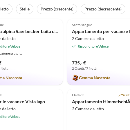
letto
Stelle
Prezzo (crescente)
Prezzo (decrescente)
Annuncio in
(3)
Alto
4.9
(3)
gue
Santo sangue
spite
Capanna alpina Saerbecker baita di montagna
 da letto
2 Camere da letto
ditore Veloce
Risponditore Veloce
azione gratuita
€
735,- €
7 Notti
2 Ospiti / 7 Notti
a Nascosta
Gemma Nascosta
ch
Flattach
Scel
r le vacanze Vista lago
 da letto
2 Camere da letto
ditore Veloce