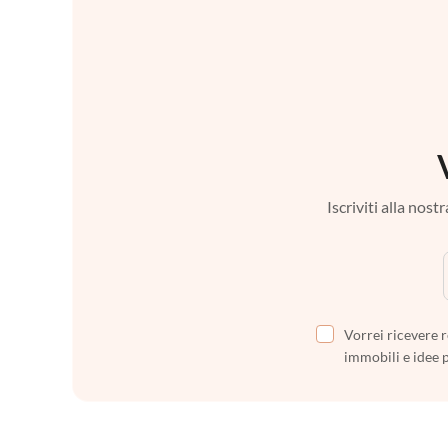
Iscriviti alla nos
Vorrei ricevere r
immobili e idee 