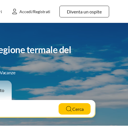
Diventa un ospite
ri
Accedi/Registrati
egione termale del
e Vacanze
to
Cerca