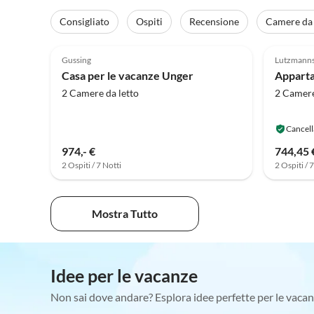
Consigliato
Ospiti
Recensione
Camere da 
5.0
(20)
3.8
Gussing
Lutzmann
Casa per le vacanze Unger
2 Camere da letto
2 Camere
Cancell
974,- €
744,45 
2 Ospiti / 7 Notti
2 Ospiti / 
Mostra Tutto
Idee per le vacanze
Non sai dove andare? Esplora idee perfette per le vacan