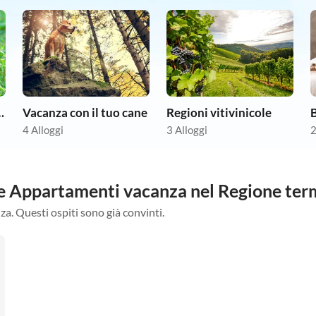
animale domestico
Vacanza con il tuo cane
Regioni vitivinicole
B
4 Alloggi
3 Alloggi
2
tre Appartamenti vacanza nel Regione te
za. Questi ospiti sono già convinti.