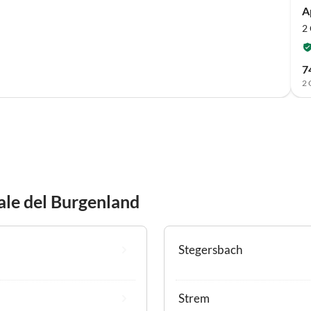
A
2 
7
2 
ale del Burgenland
Stegersbach
Strem