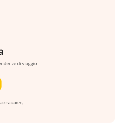
a
tendenze di viaggio
case vacanze,