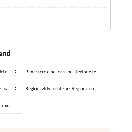
land
Appartamenti vacanze economici nel Regione termale del Burgenland
Benessere e bellezza nel Regione termale del Burgenland
Posizione isolata nel Regione termale del Burgenland
Regioni vitivinicole nel Regione termale del Burgenland
Vacanza di pesca nel Regione termale del Burgenland