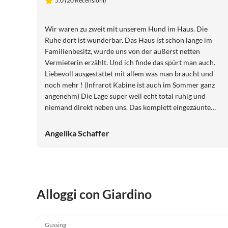
5.0 (20 Recensioni)
Wir waren zu zweit mit unserem Hund im Haus. Die
Ruhe dort ist wunderbar. Das Haus ist schon lange im
Familienbesitz, wurde uns von der äußerst netten
Vermieterin erzählt. Und ich finde das spürt man auch.
Liebevoll ausgestattet mit allem was man braucht und
noch mehr ! (Infrarot Kabine ist auch im Sommer ganz
angenehm) Die Lage super weil echt total ruhig und
niemand direkt neben uns. Das komplett eingezäunte
Grundstück war für unseren Vierbeiner klasse.
Angelika Schaffer
Alloggi con Giardino
5.0
(20)
Gussing