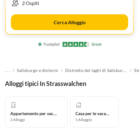
Cerca Alloggio
. . .
Salisburgo e dintorni
Distretto dei laghi di Salisburgo
St
Alloggi tipici In Strasswalchen
Appartamento per vacanze
Casa per le vacanze
2
Alloggi
1
Alloggio