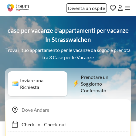
Diventa un ospite
case per vacanze e appartamenti per vacanze
In Strasswalchen
Trova il tuo appartamento per le vacanze da sogno e prenota
tra 3 Case per le Vacanze
Prenotare un
Inviare una
Soggiorno
Richiesta
Confermato
Check-in
-
Check-out