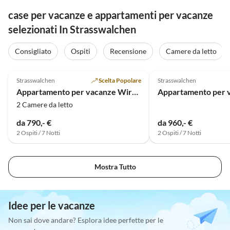
case per vacanze e appartamenti per vacanze
selezionati In Strasswalchen
Consigliato
Ospiti
Recensione
Camere da letto
Annuncio in
4.8
(11)
Alto
5.0
(3)
Strasswalchen
Scelta Popolare
Strasswalchen
Appartamento per vacanze Wirglauer
2 Camere da letto
da 790,- €
da 960,- €
2 Ospiti / 7 Notti
2 Ospiti / 7 Notti
Mostra Tutto
Idee per le vacanze
Non sai dove andare? Esplora idee perfette per le