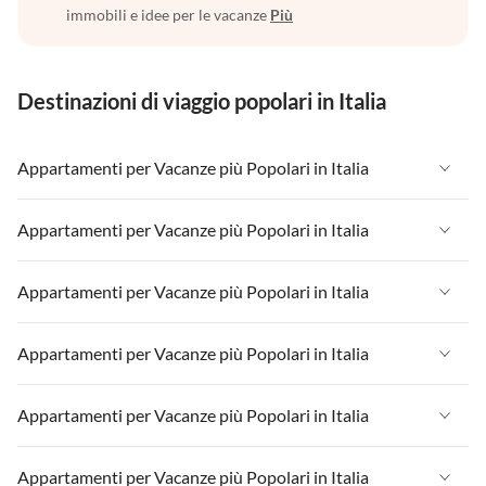
immobili e idee per le vacanze
Più
Destinazioni di viaggio popolari in Italia
Appartamenti per Vacanze più Popolari in Italia
Appartamenti per Vacanze in Italia
Appartamenti per Vacanze più Popolari in Italia
Appartamenti per Vacanze in Liguria
Appartamenti per Vacanze in Italia
Appartamenti per Vacanze più Popolari in Italia
Appartamenti per Vacanze in Lombardia
Appartamenti per Vacanze in Liguria
Appartamenti per Vacanze in Sicilia
Appartamenti per Vacanze in Italia
Appartamenti per Vacanze più Popolari in Italia
Appartamenti per Vacanze in Lombardia
Appartamenti per Vacanze in Lago di Garda
Appartamenti per Vacanze in Liguria
Appartamenti per Vacanze in Sicilia
Appartamenti per Vacanze in Italia
Appartamenti per Vacanze più Popolari in Italia
Appartamenti per Vacanze in Lago di Como
Appartamenti per Vacanze in Lombardia
Appartamenti per Vacanze in Lago di Garda
Appartamenti per Vacanze in Liguria
Appartamenti per Vacanze in Sicilia
Appartamenti per Vacanze in Italia
Appartamenti per Vacanze più Popolari in Italia
Appartamenti per Vacanze in Lago di Como