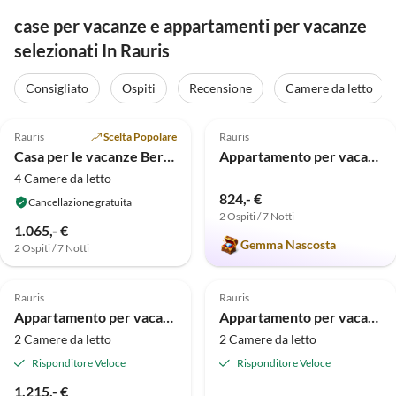
case per vacanze e appartamenti per vacanze
selezionati In Rauris
Consigliato
Ospiti
Recensione
Camere da letto
Annuncio in
4.7
(21)
Alto
4.9
(4)
Rauris
Scelta Popolare
Rauris
Casa per le vacanze Bergmeister
Appartamento per vacanze Chalet Hochalmbahnen
4 Camere da letto
824,- €
Cancellazione gratuita
2 Ospiti / 7 Notti
1.065,- €
Gemma Nascosta
2 Ospiti / 7 Notti
Annuncio in
5.0
(4)
Alto
5.0
(3)
Rauris
Rauris
Appartamento per vacanze Maridl
Appartamento per vacanze Potche
2 Camere da letto
2 Camere da letto
Risponditore Veloce
Risponditore Veloce
1.215,- €