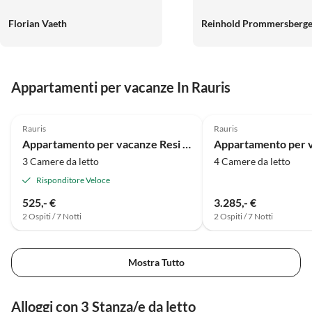
Decken/Kissen! Regelrecht
und steht mit Rat und Tat 
Florian Vaeth
Reinhold Prommersberge
unheimlich, wie gut man darin
Seite, und der selbst geb
schläft! Nur das Beste für euch!
Kuchen und die Marmela
Begrüßung war der Ham
sehr sehr lecker. Kathrins Laden
Appartamenti per vacanze In Rauris
zum Brötchen holen ist n
wenige Minuten vom Hau
4.9
(71)
entfernt wo es auch sonst 
Rauris
Rauris
gibt was man braucht. Di
Appartamento per vacanze Resi Palfinger
Gegend ist zum Wandern
3 Camere da letto
4 Camere da letto
Radfahren perfekt und di
vor Ort sind generell alle
Risponditore Veloce
nett. Da kommt man gern
525,- €
3.285,- €
wieder her. Vielen herzlichen
2 Ospiti / 7 Notti
2 Ospiti / 7 Notti
Dank liebe Birgitt.
Mostra Tutto
Alloggi con 3 Stanza/e da letto