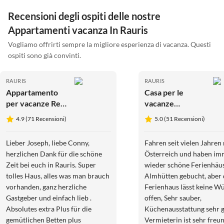
Recensioni degli ospiti delle nostre
Appartamenti vacanza In Rauris
Vogliamo offrirti sempre la migliore esperienza di vacanza. Questi
ospiti sono già convinti.
RAURIS
RAURIS
Appartamento
Casa per le
per vacanze Resi
vacanze
Palfinger
Goldberg Hittn
4.9 (71 Recensioni)
5.0 (51 Recensioni)
Lieber Joseph, liebe Conny,
Fahren seit vielen Jahren
herzlichen Dank für die schöne
Österreich und haben im
Zeit bei euch in Rauris. Super
wieder schöne Ferienhäu
tolles Haus, alles was man brauch
Almhütten gebucht, aber 
vorhanden, ganz herzliche
Ferienhaus lässt keine W
Gastgeber und einfach lieb .
offen, Sehr sauber,
Absolutes extra Plus für die
Küchenausstattung sehr gut.
gemütlichen Betten plus
Vermieterin ist sehr freu