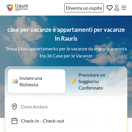
Diventa un ospite
case per vacanze e appartamenti per vacanze
In Rauris
Trova il tuo appartamento per le vacanze da sogno e prenota
tra 36 Case per le Vacanze
Prenotare un
Inviare una
Soggiorno
Richiesta
Confermato
Check-in
-
Check-out