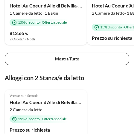
Hotel Au Coeur d'Alle di Belvilla-Camera doppia
1 Camere da letto· 1 Bagni
2 Camere da letto· 1 B
15% di sconto
·
Offerta speciale
15% di sconto
·
Offert
813,65 €
Prezzo su richiesta
2 Ospiti / 7 Notti
Mostra Tutto
Alloggi con 2 Stanza/e da letto
4.0
(64)
Vresse-sur-Semois
Hotel Au Coeur d'Alle di Belvilla - Camera tripla
2 Camere da letto
15% di sconto
·
Offerta speciale
Prezzo su richiesta