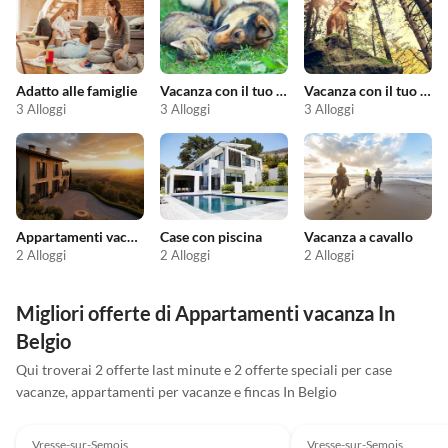
Adatto alle famiglie
Vacanza con il tuo animale domestico
Vacanza con il tuo cane
3 Alloggi
3 Alloggi
3 Alloggi
Appartamenti vacanze economici
Case con piscina
Vacanza a cavallo
2 Alloggi
2 Alloggi
2 Alloggi
Migliori offerte di Appartamenti vacanza In
Belgio
Qui troverai 2 offerte last minute e 2 offerte speciali per case
vacanze, appartamenti per vacanze e fincas In Belgio
4.0
(64)
4.0
(64)
Vresse-sur-Semois
Vresse-sur-Semois