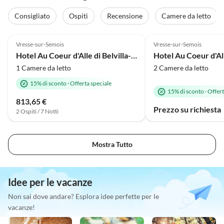
Consigliato
Ospiti
Recensione
Camere da letto
4.0
(64)
4.0
(64)
Vresse-sur-Semois
Vresse-sur-Semois
Hotel Au Coeur d'Alle di Belvilla-Camera doppia
1 Camere da letto
2 Camere da letto
15% di sconto
·
Offerta speciale
15% di sconto
·
Offert
813,65 €
Prezzo su richiesta
2 Ospiti / 7 Notti
Mostra Tutto
Idee per le vacanze
Non sai dove andare? Esplora idee perfette per le
vacanze!