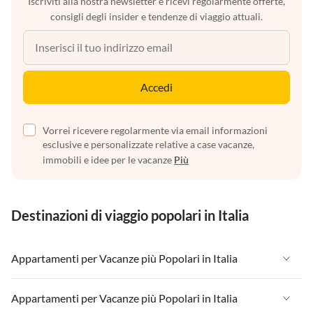
Iscriviti alla nostra newsletter e ricevi regolarmente offerte,
consigli degli insider e tendenze di viaggio attuali.
Accedi
Vorrei ricevere regolarmente via email informazioni
esclusive e personalizzate relative a case vacanze,
immobili e idee per le vacanze
Più
Destinazioni di viaggio popolari in Italia
Appartamenti per Vacanze più Popolari in Italia
Appartamenti per Vacanze in Italia
Appartamenti per Vacanze più Popolari in Italia