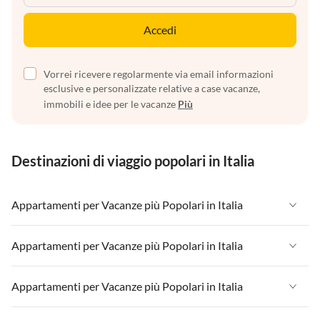
Accedi
Vorrei ricevere regolarmente via email informazioni
esclusive e personalizzate relative a case vacanze,
immobili e idee per le vacanze
Più
Destinazioni di viaggio popolari in Italia
Appartamenti per Vacanze più Popolari in Italia
Appartamenti per Vacanze in Italia
Appartamenti per Vacanze più Popolari in Italia
Appartamenti per Vacanze in Liguria
Appartamenti per Vacanze in Italia
Appartamenti per Vacanze più Popolari in Italia
Appartamenti per Vacanze in Lombardia
Appartamenti per Vacanze in Liguria