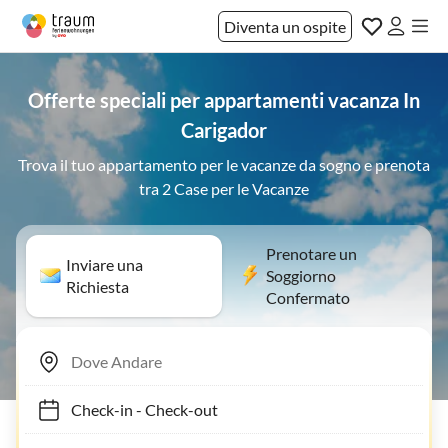
Diventa un ospite
Offerte speciali per appartamenti vacanza In
Carigador
Trova il tuo appartamento per le vacanze da sogno e prenota
tra 2 Case per le Vacanze
Prenotare un
Inviare una
Soggiorno
Richiesta
Confermato
Check-in
-
Check-out