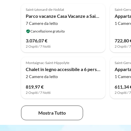
4.2
(10)
Saint-Léonard-de-Noblat
Saint-Gerv
Parco vacanze Casa Vacanze a Saint-Léonard con Piscina
7 Camere da letto
1 Camere
Cancellazione gratuita
3.076,07 €
722,80 
2 Ospiti / 7 Notti
2 Ospiti / 
Montaignac-Saint-Hippolyte
Saint-Gerv
Chalet in legno accessibile a 6 persone
2 Camere da letto
1 Camere
819,97 €
611,34 
2 Ospiti / 7 Notti
2 Ospiti / 
Mostra Tutto