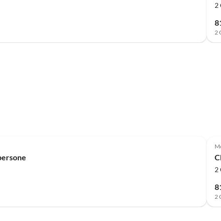
2 
8
2 
Mo
 persone
C
2 
8
2 