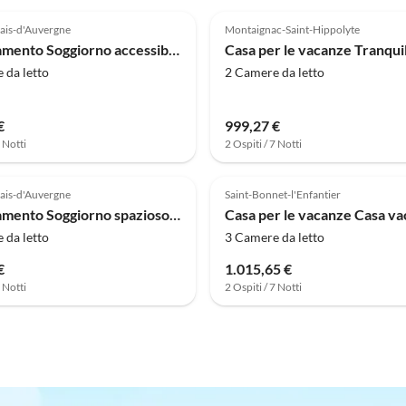
ais-d'Auvergne
Montaignac-Saint-Hippolyte
Appartamento Soggiorno accessibile sul lago per 4 persone a Miremont
 da letto
2 Camere da letto
€
999,27 €
7 Notti
2 Ospiti / 7 Notti
ais-d'Auvergne
Saint-Bonnet-l'Enfantier
Appartamento Soggiorno spazioso in un paesaggio per 4 persone in riva al lago
 da letto
3 Camere da letto
€
1.015,65 €
7 Notti
2 Ospiti / 7 Notti