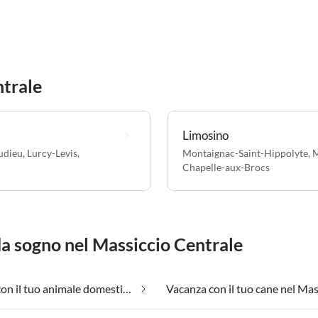
ntrale
Limosino
udieu
,
Lurcy-Levis
,
Montaignac-Saint-Hippolyte
,
M
Chapelle-aux-Brocs
da sogno nel Massiccio Centrale
Vacanza con il tuo animale domestico nel Massiccio Centrale