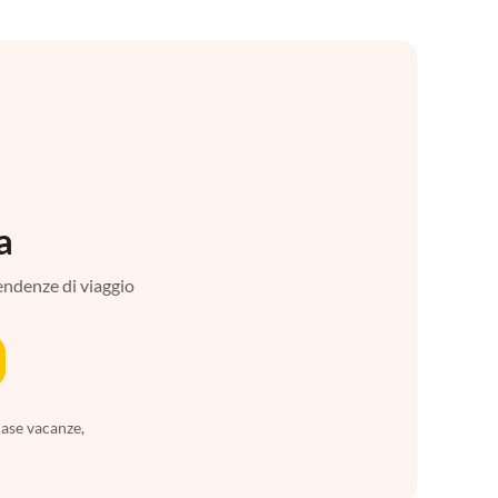
a
tendenze di viaggio
case vacanze,