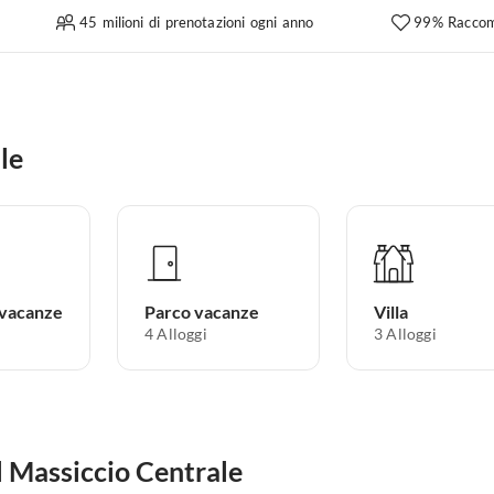
45 milioni di prenotazioni ogni anno
99% Raccom
le
 vacanze
Parco vacanze
Villa
4
Alloggi
3
Alloggi
el Massiccio Centrale