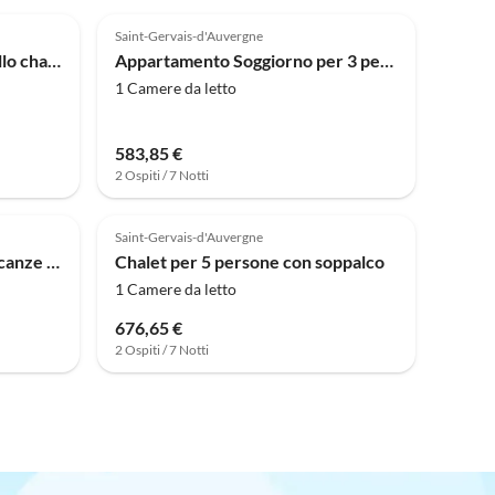
Saint-Gervais-d'Auvergne
Casa per le vacanze Tranquillo chalet per 6 persone con vista lago.
Appartamento Soggiorno per 3 persone sul lago a Miremont
1 Camere da letto
583,85 €
2 Ospiti / 7 Notti
Saint-Gervais-d'Auvergne
Casa per le vacanze Casa vacanze confortevole e autentica a Orgnac-sur-Vézère sulla Vézère
Chalet per 5 persone con soppalco
1 Camere da letto
676,65 €
2 Ospiti / 7 Notti