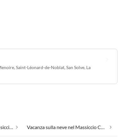
enoire
,
Saint-Léonard-de-Noblat
,
San Solve
,
La
Vacanza con il tuo cane nel Massiccio Centrale
Vacanza sulla neve nel Massiccio Centrale