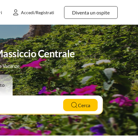
Diventa un ospite
ri
Accedi/Registrati
Massiccio Centrale
le Vacanze
to
Cerca