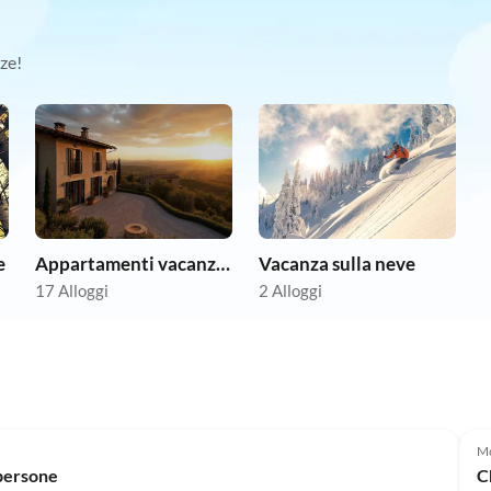
ze!
e
Appartamenti vacanze economici
Vacanza sulla neve
17 Alloggi
2 Alloggi
Mo
 persone
C