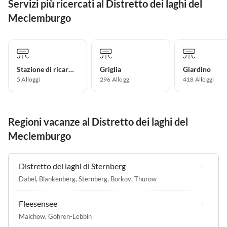
Servizi più ricercati al Distretto dei laghi del
Meclemburgo
Stazione di ricarica per auto elettriche
Griglia
Giardino
5 Alloggi
296 Alloggi
418 Alloggi
Regioni vacanze al Distretto dei laghi del
Meclemburgo
Distretto dei laghi di Sternberg
Dabel
,
Blankenberg
,
Sternberg
,
Borkov
,
Thurow
Fleesensee
Malchow
,
Göhren-Lebbin