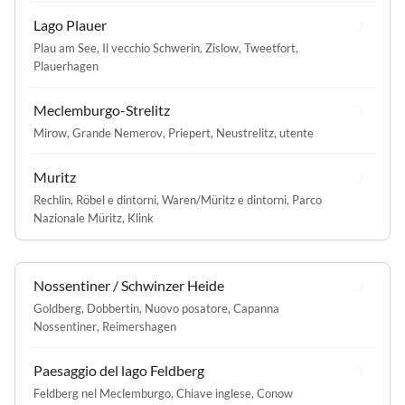
Lago Plauer
Plau am See
,
Il vecchio Schwerin
,
Zislow
,
Tweetfort
,
Plauerhagen
Meclemburgo-Strelitz
Mirow
,
Grande Nemerov
,
Priepert
,
Neustrelitz
,
utente
Muritz
Rechlin
,
Röbel e dintorni
,
Waren/Müritz e dintorni
,
Parco
Nazionale Müritz
,
Klink
Nossentiner / Schwinzer Heide
Goldberg
,
Dobbertin
,
Nuovo posatore
,
Capanna
Nossentiner
,
Reimershagen
Paesaggio del lago Feldberg
Feldberg nel Meclemburgo
,
Chiave inglese
,
Conow