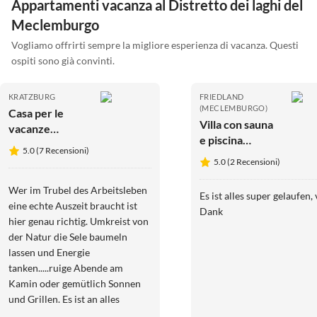
Appartamenti vacanza al Distretto dei laghi del
Meclemburgo
Vogliamo offrirti sempre la migliore esperienza di vacanza. Questi
ospiti sono già convinti.
KRATZBURG
FRIEDLAND
(MECLEMBURGO)
Casa per le
Villa con sauna
vacanze
e piscina
Krienke 16a
5.0 (7 Recensioni)
riscaldata
5.0 (2 Recensioni)
Wer im Trubel des Arbeitsleben
Es ist alles super gelaufen, 
eine echte Auszeit braucht ist
Dank
hier genau richtig. Umkreist von
der Natur die Sele baumeln
lassen und Energie
tanken.....ruige Abende am
Kamin oder gemütlich Sonnen
und Grillen. Es ist an alles
gedacht und mit viel Liebe zum