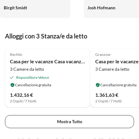
Detail hergerichtet. Sehr nette
Birgit Smidt
Josh Hofmann
Gastgeber....gerne wieder
Alloggi con 3 Stanza/e da letto
4.7
(12)
4.8
(12)
Rechlin
Granzow
Casa per le vacanze Casa vacanze in stile scandinavo
3 Camere da letto
3 Camere da letto
Risponditore Veloce
Cancellazione gratuita
Cancellazione gratuita
1.432,16 €
1.361,63 €
2 Ospiti / 7 Notti
2 Ospiti / 7 Notti
Mostra Tutto