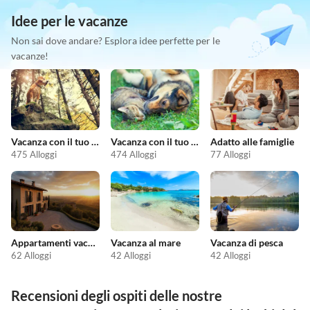
Idee per le vacanze
Non sai dove andare? Esplora idee perfette per le
vacanze!
Vacanza con il tuo cane
Vacanza con il tuo animale domestico
Adatto alle famiglie
475 Alloggi
474 Alloggi
77 Alloggi
Appartamenti vacanze economici
Vacanza al mare
Vacanza di pesca
62 Alloggi
42 Alloggi
42 Alloggi
Recensioni degli ospiti delle nostre