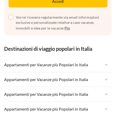
Accedi
Vorrei ricevere regolarmente via email informazioni
esclusive e personalizzate relative a case vacanze,
immobili e idee per le vacanze
Più
Destinazioni di viaggio popolari in Italia
Appartamenti per Vacanze più Popolari in Italia
Appartamenti per Vacanze in Italia
Appartamenti per Vacanze più Popolari in Italia
Appartamenti per Vacanze in Liguria
Appartamenti per Vacanze in Italia
Appartamenti per Vacanze più Popolari in Italia
Appartamenti per Vacanze in Lombardia
Appartamenti per Vacanze in Liguria
Appartamenti per Vacanze in Sicilia
Appartamenti per Vacanze in Italia
Appartamenti per Vacanze più Popolari in Italia
Appartamenti per Vacanze in Lombardia
Appartamenti per Vacanze in Lago di Garda