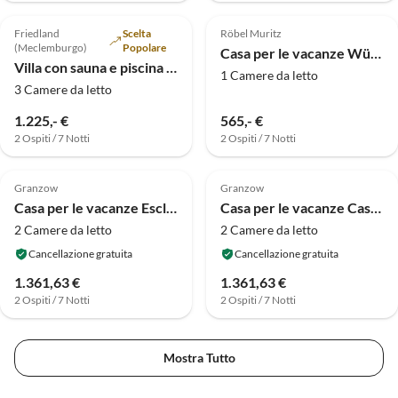
5.0
(2)
Alto
4.8
(1)
Alto
Friedland
Scelta
Röbel Muritz
(Meclemburgo)
Popolare
Casa per le vacanze Wünnow
Villa con sauna e piscina riscaldata
1 Camere da letto
3 Camere da letto
1.225,- €
565,- €
2 Ospiti / 7 Notti
2 Ospiti / 7 Notti
Granzow
Granzow
Casa per le vacanze Esclusiva casa vacanze scandinava
Casa per le vacanze Casa vacanze nel parco vacanze Mirow
2 Camere da letto
2 Camere da letto
Cancellazione gratuita
Cancellazione gratuita
1.361,63 €
1.361,63 €
2 Ospiti / 7 Notti
2 Ospiti / 7 Notti
Mostra Tutto