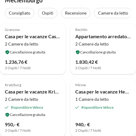
Meclemburgo
Consigliato
Ospiti
Recensione
Camere da letto
4.8
(13)
4.8
(12)
Granzow
Rechlin
Casa per le vacanze Casa vacanze nel parco vacanze Mirow
Appartamento arredato con cura
2 Camere da letto
2 Camere da letto
Cancellazione gratuita
Cancellazione gratuita
1.236,76 €
1.830,42 €
2 Ospiti / 7 Notti
2 Ospiti / 7 Notti
Annuncio in
Annuncio in
5.0
(7)
Alto
4.9
(5)
Alto
Kratzburg
Mirow
Casa per le vacanze Krienke 16a
Casa per le vacanze Henriettenhaus Mirow
2 Camere da letto
1 Camere da letto
Risponditore Veloce
Risponditore Veloce
Cancellazione gratuita
950,- €
940,- €
2 Ospiti / 7 Notti
2 Ospiti / 7 Notti
Annuncio in
Annuncio in