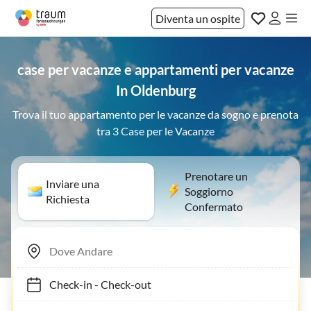
Diventa un ospite
case per vacanze e appartamenti per vacanze
In Oldenburg
Trova il tuo appartamento per le vacanze da sogno e prenota
tra 3 Case per le Vacanze
Prenotare un
Inviare una
Soggiorno
Richiesta
Confermato
Check-in
-
Check-out