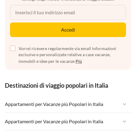
Accedi
Vorrei ricevere regolarmente via email informazioni
esclusive e personalizzate relative a case vacanze,
immobili e idee per le vacanze
Più
Destinazioni di viaggio popolari in Italia
Appartamenti per Vacanze più Popolari in Italia
Appartamenti per Vacanze in Italia
Appartamenti per Vacanze più Popolari in Italia
Appartamenti per Vacanze in Liguria