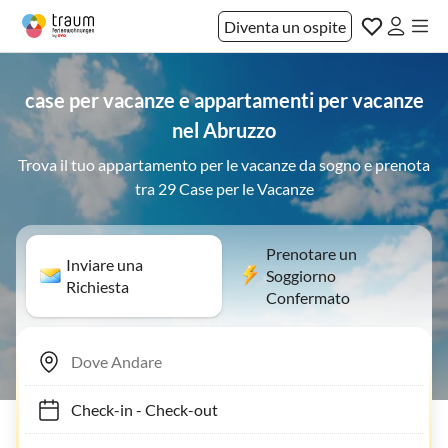
Diventa un ospite
case per vacanze e appartamenti per vacanze
nel Abruzzo
Trova il tuo appartamento per le vacanze da sogno e prenota
tra 29 Case per le Vacanze
Prenotare un
Inviare una
Soggiorno
Richiesta
Confermato
Check-in
-
Check-out