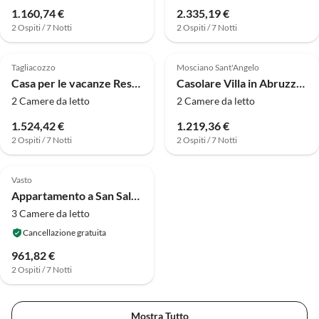
1.160,74 €
2.335,19 €
2 Ospiti / 7 Notti
2 Ospiti / 7 Notti
4.0
(3)
4.0
(3)
Tagliacozzo
Mosciano Sant'Angelo
Casa per le vacanze Residenza del Borgo at Tagliacozzo
Casolare Villa in Abruzzo con piscina e giardino
2 Camere da letto
2 Camere da letto
1.524,42 €
1.219,36 €
2 Ospiti / 7 Notti
2 Ospiti / 7 Notti
Vasto
Appartamento a San Salvo con barbecue in giardino
3 Camere da letto
Cancellazione gratuita
961,82 €
2 Ospiti / 7 Notti
Mostra Tutto