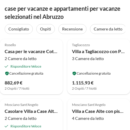
case per vacanze e appartamenti per vacanze
selezionati nel Abruzzo
Consigliato
Ospiti
Recensione
Camere da letto
4.5
(12)
4.3
(9)
Rosello
Tagliacozzo
Casa per le vacanze Cottage a Bomba vicino al Lago Bomba
Villa a Tagliacozzo con Piscina e Natura
2 Camere da letto
3 Camere da letto
Risponditore Veloce
Cancellazione gratuita
Cancellazione gratuita
882,69 €
1.115,93 €
2 Ospiti / 7 Notti
2 Ospiti / 7 Notti
4.0
(5)
4.0
(3)
Mosciano Sant'Angelo
Mosciano Sant'Angelo
Casolare Villa a Case Alte con piscina e giardino
Villa a Case Alte con piscina riscaldata e spa
2 Camere da letto
4 Camere da letto
Risponditore Veloce